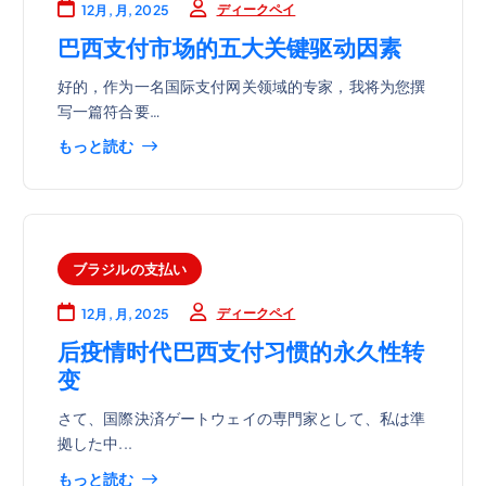
ディークペイ
12月, 月, 2025
巴西支付市场的五大关键驱动因素
好的，作为一名国际支付网关领域的专家，我将为您撰
写一篇符合要…
もっと読む
ブラジルの支払い
ディークペイ
12月, 月, 2025
后疫情时代巴西支付习惯的永久性转
变
さて、国際決済ゲートウェイの専門家として、私は準
拠した中...
もっと読む