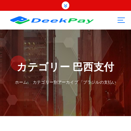
コ
ン
テ
ン
ツ
へ
ス
キ
ッ
プ
カテゴリー 巴西支付
ホーム
カテゴリー別アーカイブ 「ブラジルの支払い