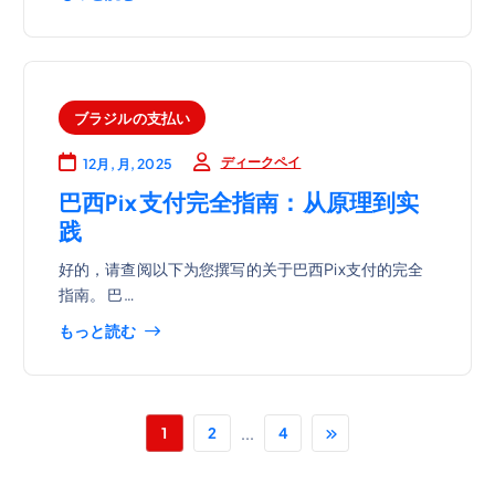
ブラジルの支払い
ディークペイ
12月, 月, 2025
巴西Pix支付完全指南：从原理到实
践
好的，请查阅以下为您撰写的关于巴西Pix支付的完全
指南。 巴…
もっと読む
...
1
2
4