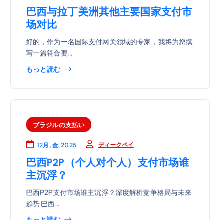
巴西与拉丁美洲其他主要国家支付市
场对比
好的，作为一名国际支付网关领域的专家，我将为您撰
写一篇符合要…
もっと読む
ブラジルの支払い
ディークペイ
12月, 金, 2025
巴西P2P（个人对个人）支付市场谁
主沉浮？
巴西P2P支付市场谁主沉浮？深度解析竞争格局与未来
趋势 巴西…
もっと読む