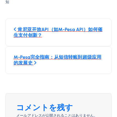
知
投
肯尼亚开放API（如M-Pesa API）如何催
稿
生支付创新？
ナ
M-Pesa完全指南：从短信转账到超级应用
ビ
的发展史
ゲ
ー
シ
コメントを残す
ョ
メールアドレスが公開されることはありません。