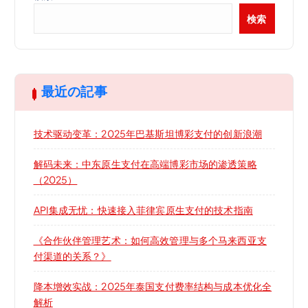
検索
最近の記事
技术驱动变革：2025年巴基斯坦博彩支付的创新浪潮
解码未来：中东原生支付在高端博彩市场的渗透策略
（2025）
API集成无忧：快速接入菲律宾原生支付的技术指南
《合作伙伴管理艺术：如何高效管理与多个马来西亚支
付渠道的关系？》
降本增效实战：2025年泰国支付费率结构与成本优化全
解析