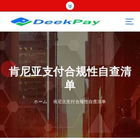
コ
ン
テ
ン
ツ
へ
ス
キ
ッ
プ
肯尼亚支付合规性自查清
单
ホーム
肯尼亚支付合规性自查清单