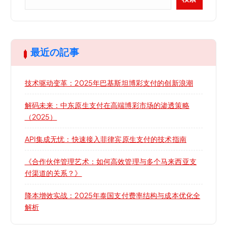
最近の記事
技术驱动变革：2025年巴基斯坦博彩支付的创新浪潮
解码未来：中东原生支付在高端博彩市场的渗透策略
（2025）
API集成无忧：快速接入菲律宾原生支付的技术指南
《合作伙伴管理艺术：如何高效管理与多个马来西亚支
付渠道的关系？》
降本增效实战：2025年泰国支付费率结构与成本优化全
解析