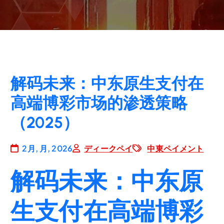
解码未来：中东原生支付在
高端博彩市场的渗透策略
（2025）
2月, 月, 2026
ディークペイ
中東ペイメント
解码未来：中东原
生支付在高端博彩