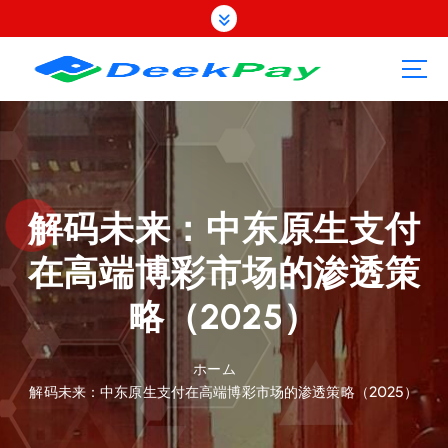
コ
ン
テ
ン
ツ
へ
ス
キ
ッ
プ
解码未来：中东原生支付
在高端博彩市场的渗透策
略（2025）
ホーム
解码未来：中东原生支付在高端博彩市场的渗透策略（2025）