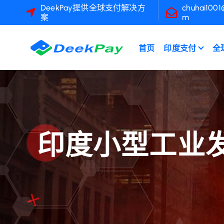
跳
DeekPay提供全球支付解决方
chuhai1001
案
m
转
到
内
首页
印度支付
全
容
印度小型工业发展银