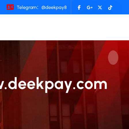
Telegram：@deekpay8
eekpay.com