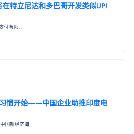
CI将在特立尼达和多巴哥开发类似UPI
际支付有限…
付习惯开始——中国企业助推印度电
年中国新经济海…