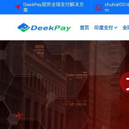
跳
DeekPay提供全球支付解决方
chuhai1001
案
m
转
到
内
首页
印度支付
全
容