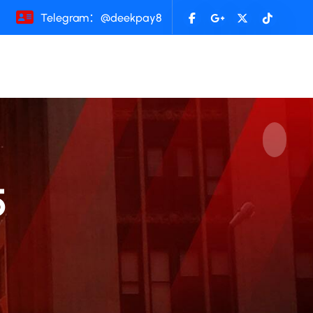
Telegram：@deekpay8
5