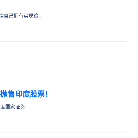
信自己拥有实现这…
猛烈抛售印度股票！
印度国家证券…