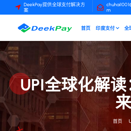
跳
DeekPay提供全球支付解决方
chuhai1001
案
m
转
到
内
首页
印度支付
全
容
UPI全球化解
来
首页