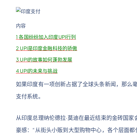
内容
1
各国纷纷加入印度UPI行列
2
UPI是印度金融科技的骄傲
3
UPI的故事如何蓬勃发展
4
UPI的未来与挑战
如果印度有一项创新占据了全球头条新闻，那么
支付系统。
从印度总理纳伦德拉·莫迪在最近结束的金砖国家
豪感：“从街头小贩到大型购物中心，各个层面都使