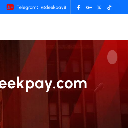
Telegram：@deekpay8
kpay.com