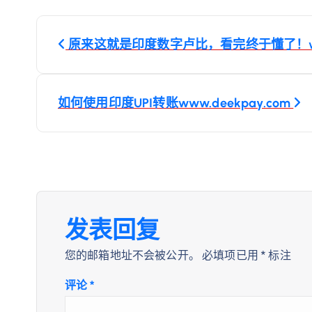
文
原来这就是印度数字卢比，看完终于懂了！www.
章
导
如何使用印度UPI转账www.deekpay.com
航
发表回复
您的邮箱地址不会被公开。
必填项已用
*
标注
评论
*