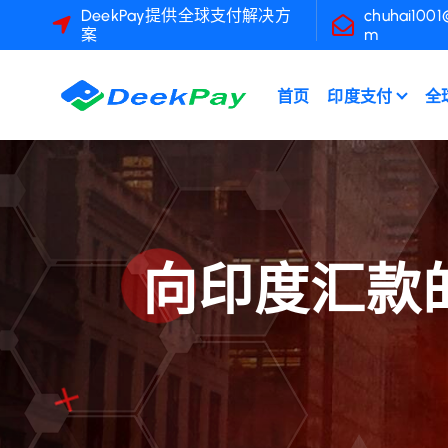
跳
DeekPay提供全球支付解决方
chuhai1001
案
m
转
到
内
首页
印度支付
全
容
向印度汇款的最