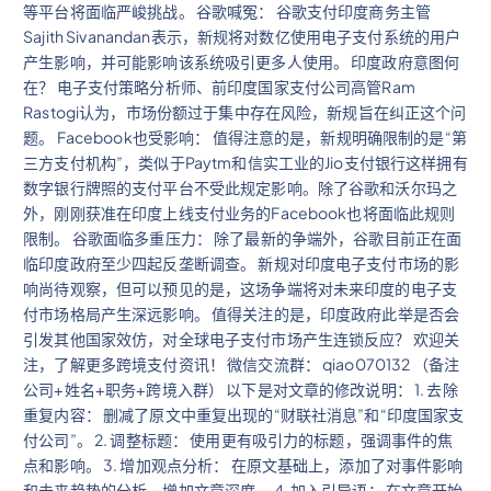
等平台将面临严峻挑战。 谷歌喊冤： 谷歌支付印度商务主管
Sajith Sivanandan表示，新规将对数亿使用电子支付系统的用户
产生影响，并可能影响该系统吸引更多人使用。 印度政府意图何
在？ 电子支付策略分析师、前印度国家支付公司高管Ram
Rastogi认为，市场份额过于集中存在风险，新规旨在纠正这个问
题。 Facebook也受影响： 值得注意的是，新规明确限制的是“第
三方支付机构”，类似于Paytm和信实工业的Jio支付银行这样拥有
数字银行牌照的支付平台不受此规定影响。除了谷歌和沃尔玛之
外，刚刚获准在印度上线支付业务的Facebook也将面临此规则
限制。 谷歌面临多重压力： 除了最新的争端外，谷歌目前正在面
临印度政府至少四起反垄断调查。 新规对印度电子支付市场的影
响尚待观察，但可以预见的是，这场争端将对未来印度的电子支
付市场格局产生深远影响。 值得关注的是，印度政府此举是否会
引发其他国家效仿，对全球电子支付市场产生连锁反应？ 欢迎关
注，了解更多跨境支付资讯！ 微信交流群： qiao070132 （备注
公司+姓名+职务+跨境入群） 以下是对文章的修改说明： 1. 去除
重复内容： 删减了原文中重复出现的“财联社消息”和“印度国家支
付公司”。 2. 调整标题： 使用更有吸引力的标题，强调事件的焦
点和影响。 3. 增加观点分析： 在原文基础上，添加了对事件影响
和未来趋势的分析，增加文章深度。 4. 加入引导语： 在文章开始