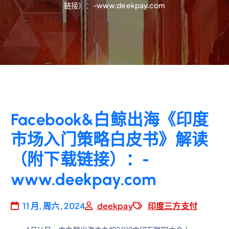
链接）：-www.deekpay.com
Facebook&白鲸出海《印度
市场入门策略白皮书》解读
（附下载链接）：-
www.deekpay.com
11 月, 周六, 2024
deekpay
印度三方支付