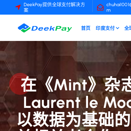
跳
DeekPay提供全球支付解决方
chuhai1001
案
m
转
到
内
首页
印度支付
全
容
在《Mint》
Laurent l
以数据为基础的