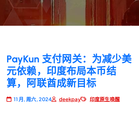
PayKun 支付网关：为减少美
元依赖，印度布局本币结
算，阿联酋成新目标
11 月, 周六, 2024
deekpay
印度原生唤醒