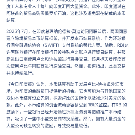
度工人和专业人士每年向印度汇回大量资金。此外，印度通过在
阿联酋的贸易商购买俄罗斯石油，这也涉及避免潜在制裁的本币
结算。
2023年7月，在印度总理纳伦德拉·莫迪访问阿联酋后，两国同意
建立跨境贸易本币结算框架，并开发本币结算系统，作为环球银
行间金融通信协会（SWIFT）支付系统的替代方案。随后，RBI允
许阿联酋银行在印度银行开设特殊卢比账户进行贸易结算，并鼓
励进出口商使用卢比和迪拉姆进行直接交易。该月标志着印度首
次使用卢比与阿联酋进行原油交易。然而，报道指出，此类交易
并未持续进行。
《今日印度报》认为，本币结算有助于发展卢比-迪拉姆外汇市
场，为印度的金融部门提供新的机会。它也可能为与其他国家的
双边本币结算设立先例，探索卢比的国际化以及减少对美元的依
赖。此外，本币结算的资金流动更容易受到RBI的监控。在RBI的
鼓励下，一些银行已经开始通过折扣服务费等措施推广本币结
算，吸引了一些中小型交易商转换系统。然而，拥有大量资金的
大型公司缺乏转换的激励，导致交易量较低。