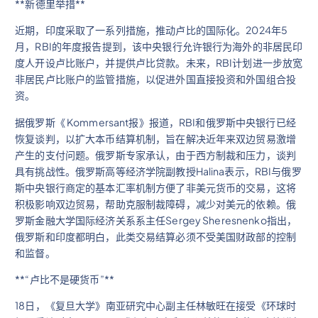
**新德里举措**
近期，印度采取了一系列措施，推动卢比的国际化。2024年5
月，RBI的年度报告提到，该中央银行允许银行为海外的非居民印
度人开设卢比账户，并提供卢比贷款。未来，RBI计划进一步放宽
非居民卢比账户的监管措施，以促进外国直接投资和外国组合投
资。
据俄罗斯《 Kommersant报》报道，RBI和俄罗斯中央银行已经
恢复谈判，以扩大本币结算机制，旨在解决近年来双边贸易激增
产生的支付问题。俄罗斯专家承认，由于西方制裁和压力，谈判
具有挑战性。俄罗斯高等经济学院副教授Halina表示，RBI与俄罗
斯中央银行商定的基本汇率机制方便了非美元货币的交易，这将
积极影响双边贸易，帮助克服制裁障碍，减少对美元的依赖。俄
罗斯金融大学国际经济关系系主任Sergey Sheresnenko指出，
俄罗斯和印度都明白，此类交易结算必须不受美国财政部的控制
和监督。
**“卢比不是硬货币”**
18日，《复旦大学》南亚研究中心副主任林敏旺在接受《环球时