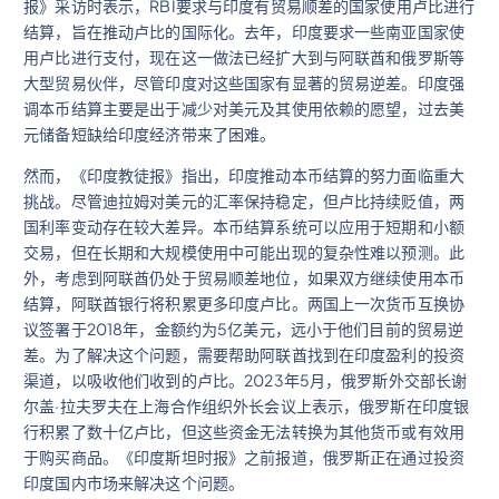
报》采访时表示，RBI要求与印度有贸易顺差的国家使用卢比进行
结算，旨在推动卢比的国际化。去年，印度要求一些南亚国家使
用卢比进行支付，现在这一做法已经扩大到与阿联酋和俄罗斯等
大型贸易伙伴，尽管印度对这些国家有显著的贸易逆差。印度强
调本币结算主要是出于减少对美元及其使用依赖的愿望，过去美
元储备短缺给印度经济带来了困难。
然而，《印度教徒报》指出，印度推动本币结算的努力面临重大
挑战。尽管迪拉姆对美元的汇率保持稳定，但卢比持续贬值，两
国利率变动存在较大差异。本币结算系统可以应用于短期和小额
交易，但在长期和大规模使用中可能出现的复杂性难以预测。此
外，考虑到阿联酋仍处于贸易顺差地位，如果双方继续使用本币
结算，阿联酋银行将积累更多印度卢比。两国上一次货币互换协
议签署于2018年，金额约为5亿美元，远小于他们目前的贸易逆
差。为了解决这个问题，需要帮助阿联酋找到在印度盈利的投资
渠道，以吸收他们收到的卢比。2023年5月，俄罗斯外交部长谢
尔盖·拉夫罗夫在上海合作组织外长会议上表示，俄罗斯在印度银
行积累了数十亿卢比，但这些资金无法转换为其他货币或有效用
于购买商品。《印度斯坦时报》之前报道，俄罗斯正在通过投资
印度国内市场来解决这个问题。