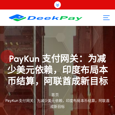
跳
转
到
内
容
PayKun 支付网关：为减
少美元依赖，印度布局本
币结算，阿联酋成新目标
首页
PayKun 支付网关：为减少美元依赖，印度布局本币结算，阿联酋
成新目标