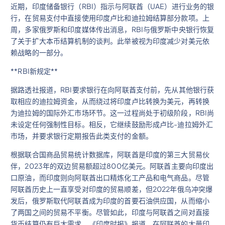
近期，印度储备银行（RBI）指示与阿联酋（UAE）进行业务的银
行，在贸易支付中直接使用印度卢比和迪拉姆结算部分款项。上
周，多家俄罗斯和印度媒体传出消息，RBI与俄罗斯中央银行恢复
了关于扩大本币结算机制的谈判。此举被视为印度减少对美元依
赖战略的一部分。
**RBI新规定**
据路透社报道，RBI要求银行在向阿联酋支付前，先从其他银行获
取相应的迪拉姆资金，从而绕过将印度卢比转换为美元，再转换
为迪拉姆的国际外汇市场环节。这一过程尚处于初级阶段，RBI尚
未设定任何强制性目标。相反，它继续鼓励形成卢比-迪拉姆外汇
市场，并要求银行定期报告此类支付的金额。
根据联合国商品贸易统计数据库，阿联酋是印度的第三大贸易伙
伴，2023年的双边贸易额超过800亿美元。阿联酋主要向印度出
口原油，而印度则向阿联酋出口精炼化工产品和电气商品。尽管
阿联酋历史上一直享受对印度的贸易顺差，但2022年俄乌冲突爆
发后，俄罗斯取代阿联酋成为印度的首要石油供应国，从而缩小
了两国之间的贸易不平衡。尽管如此，印度与阿联酋之间对直接
货币结算仍有巨大需求。《印度时报》报道，在阿联酋的大量印