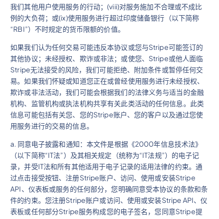
我们其他用户使用服务的行动；(viii)对服务施加不合理或不成比
例的大负荷；或(ix)使用服务进行超过印度储备银行（以下简称
“RBI”）不时规定的货币限额的价值。
如果我们认为任何交易可能违反本协议或您与Stripe可能签订的
其他协议；未经授权、欺诈或非法；或使您、Stripe或他人面临
Stripe无法接受的风险，我们可能拒绝、附加条件或暂停任何交
易。如果我们怀疑或知道您正在或曾经使用服务进行未经授权、
欺诈或非法活动，我们可能会根据我们的法律义务与适当的金融
机构、监管机构或执法机构共享有关此类活动的任何信息。此类
信息可能包括有关您、您的Stripe账户、您的客户以及通过您使
用服务进行的交易的信息。
a. 同意电子披露和通知：本文件是根据《2000年信息技术法》
（以下简称“IT法”）及其相关规定（统称为“IT法规”）的电子记
录，并受IT法和所有其他适用于电子记录的适用法律的约束。通
过点击接受按钮、注册Stripe账户、访问、使用或安装Stripe
API、仪表板或服务的任何部分，您明确同意受本协议的条款和条
件的约束。您注册Stripe账户或访问、使用或安装Stripe API、仪
表板或任何部分Stripe服务构成您的电子签名，您同意Stripe提