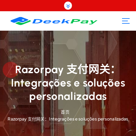
跳
转
到
内
容
Razorpay 支付网关：
Integrações e soluções
personalizadas
首页
Razorpay 支付网关：Integrações e soluções personalizadas