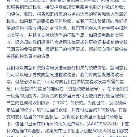
和服务销售的税收、接受捐赠或您使用服务收到的付款的税收；
(ii)评估、收取、报告和汇缴您的业务向适当的税务和收入当局的
税收。如果我们需要扣缴任何税收，或我们无法验证您向我们提
供的任何与税收相关的身份信息，我们可能会从应付金额中扣除
此类税收，并将其支付给适当的征税当局。如果您免缴此类税
收，您必须向我们提供符合适用法律要求的原始证书或其他令我
们满意的免税证明。根据我们的合理要求，您必须向我们提供有
关您的税务事务的信息。
我们可以向您和税务当局发送与服务相关的税收信息。您同意我
们可以以电子方式向您发送税收信息。我们将向您发送税收发
票，但您必须负责：(a)及时向我们提供填充税收发票所需的信
息；(b)您提供的信息的准确性（包括税收登记号）。在不限制前
一段落的范围内，您负责向税务当局支付因使用支付处理服务而
产生的任何税收扣除源（“TDS”）的税款。为此目的，您必须确
定适当的税率，填写适当的表格，并支付适当的TDS款项。在提
交和支付适当的TDS金额后，您将收到税务当局发出的税收证
书，该证书显示在Stripe的永久账户号码（AAXCS5874N）下支
付的准确TDS金额。如果您在证书发出之日起30天内将证书提交