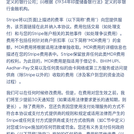
定义的银行公司；(ii)根据《1934年印度储备银行法》定义的非银
行金融机构。
Stripe将以[页面]上描述的费率（以下简称“费用”）向您提供服
务，该页面链接在此并纳入本协议。费用包括交易（如处理支
付）和与您的Stripe账户相关的其他事件（如处理争议费用）。
费用不包括任何针对商户折扣率（以下简称“MDR费用”）的金
额，MDR费用将根据适用法律单独收取。MDR费用的详细信息也
描述在您的Stripe费用表中。Stripe保留放弃任何此类MDR费用
的权利。为此目的，MDR费用是指适用于借记卡、BHIM UPI、
Aadhar-Pay交易以及任何类似的由卡网络或第三方服务或访问提
供商（除Stripe以外的）收取的费用（涉及客户到您的资金流动
过程）。
我们可以在任何时候修改费用。但是，在费用对您生效之前，我
们将至少提前30天通知您（如果适用法律要求更长的通知期，则
更长）。除了费用外，您还负责因您使用支付处理服务的方式不
符合本协议或支付方式提供商的规则和规定或适用法律而产生的
Stripe或任何支付方式提供商或支付方式收购商（如C节中定义）
对您或Stripe施加的任何罚款或罚金。您还有义务支付任何政府
机构（以下简称“政府”）施加的任何税收、费用和其他收费（以