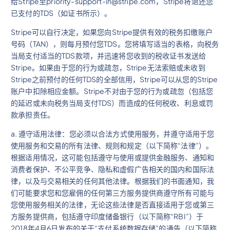
给Stripe至
priority-support-in@stripe.com
，Stripe将退还您
已支付的TDS（如证书所示）。
Stripe可以自行决定，如果您向Stripe提供有效的税务扣缴账户
号码（TAN），则每月预付您TDS。您将填写适当的表格，向税务
当局支付适当的TDS款项，并迅速将您收到的税收证书发送给
Stripe。如果由于您的行为或疏忽，Stripe无法索赔或未收到
Stripe之前预付的任何TDS的全部信用，Stripe可以从您的Stripe
账户中扣除相应金额。Stripe不对由于您的行为或疏忽（包括您
的延迟或未向税务当局支付TDS）而造成的任何税收、利息或罚
款承担责任。
a. 遵守适用法律：您必须以合法方式使用服务，并遵守适用于您
使用服务和交易的所有法律、规则和规定（以下简称“法律”）。
根据适用情况，这可能包括遵守与使用或提供金融服务、通知和
消费者保护、不公平竞争、隐私和虚假广告相关的国内和国际法
律，以及与交易相关的任何其他法律。根据我们的书面通知，我
们可能要求您和您雇佣的任何第三方服务提供商遵守所有可能与
您使用服务相关的法律，无论这些法律是否直接适用于您或第三
方服务提供商，包括遵守印度储备银行（以下简称“RBI”）于
2018年4月6日发布的关于“支付系统数据存储”的通告（以下简称