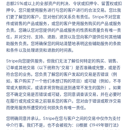
总额25%或以上的全部资产的判决、令状或扣押令、留置权或扣
押令。您只能使用服务进行与您的客户进行的合法交易。您比我
们更了解您的客户，您对他们的关系负有责任。Stripe不对您宣
传或销售的产品或服务，或您的客户使用服务购买的产品或服务
负责。您确认您对您提供的产品或服务的性质和质量负有唯一责
任，并对交付、支持、退款、退货以及您向客户提供任何其他辅
助服务负责。您将确保您的网站清楚地表明这些辅助服务的条款
和条件以及处理退货和退款的时间表。
Stripe向您提供服务，但我们无法了解任何特定的购买、销售、
订单或其他交易（以下统称为“交易”）是否准确或完整，或是否
符合您的业务。您负责了解您的客户发起的交易是否错误（例
如，客户购买了一个他们本想订购的项目）或可疑（例如，不寻
常或大额购买，或请求将货物运送到通常不发生的国外）。如果
您不确定交易是否错误或可疑，您同意调查该交易，并在必要时
在履行或完成交易之前联系您的客户。您对由于错误或欺诈交易
而使用服务所遭受的任何损失负有唯一责任。
您明确同意并承认，Stripe在您与客户之间的交易中仅作为支付
中介行事。我们不是，也不会被视为：(i)根据《1949年银行法》