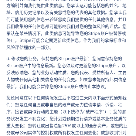
方编制并向我们提供此类信息。您承认这可能包括您的姓名、地
址、信用历史记录以及有关您或您的代表的其他数据。您承认我
们可能使用您的信息来验证您向我们提供的任何其他信息，并且
我们收集的任何信息都可能影响我们对您的整体风险的评估。您
承认在某些情况下，此类信息可能导致您的Stripe账户被暂停或
终止。Stripe可能会定期更新此类信息，作为我们的承保标准和
风险评估程序的一部分。
d. 修改您的业务，保持您的Stripe账户最新：您同意保持您的
Stripe账户中的信息最新。您必须及时更新您的Stripe账户，以
反映影响您、您的业务活动性质、您的代表、受益所有人、主要
人物或任何其他相关信息的任何变更。如果您未能保持此类信息
最新，我们可能会暂停您的Stripe账户或终止本协议。
您还同意在以下任何情况发生后不超过三天内以书面形式通知我
们：您是任何自愿或非自愿的破产或无力偿债申请、诉讼、程
序、接管或类似行动的主题（以下统称为“破产程序”）；您的财
务状况发生不利变化；您计划或预期进行清算或基本业务性质的
重大变化；您转让或出售总额25%或以上的全部资产，或您的业
务或母公司实体的控制权或所有权发生任何变化；或您收到针对