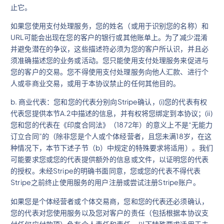
止它。
如果您使用支付处理服务，您的姓名（或用于识别您的名称）和
URL可能会出现在您的客户的银行或其他账单上。为了减少混淆
并避免潜在的争议，这些描述符必须为您的客户所认识，并且必
须准确描述您的业务或活动。您只能使用支付处理服务来促进与
您的客户的交易。您不得使用支付处理服务向他人汇款、进行个
人或非商业交易，或用于本协议禁止的任何其他目的。
b. 商业代表：您和您的代表分别向Stripe确认，(i)您的代表有权
代表您提供本节A.2中描述的信息，并有权将您绑定到本协议；(ii)
您和您的代表在《印度合同法》（1872年）的意义上不是“无能力
订立合同”的（除非您是个人或个体经营者，且您未满18岁，在这
种情况下，本节下述子节（b）中规定的特殊要求将适用）。我们
可能要求您或您的代表提供额外的信息或文件，以证明您的代表
的授权。未经Stripe的明确书面同意，您或您的代表不得代表
Stripe之前终止使用服务的用户注册或尝试注册Stripe账户。
如果您是个体经营者或个体交易商，您和您的代表还必须确认，
您的代表对您使用服务以及您对客户的责任（包括根据本协议支
付任何应付款项）负有个人责任和责任。以下特殊要求适用于未