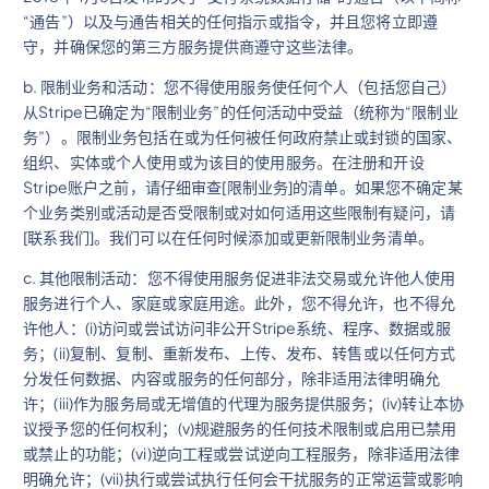
“通告”）以及与通告相关的任何指示或指令，并且您将立即遵
守，并确保您的第三方服务提供商遵守这些法律。
b. 限制业务和活动：您不得使用服务使任何个人（包括您自己）
从Stripe已确定为“限制业务”的任何活动中受益（统称为“限制业
务”）。限制业务包括在或为任何被任何政府禁止或封锁的国家、
组织、实体或个人使用或为该目的使用服务。在注册和开设
Stripe账户之前，请仔细审查[限制业务]的清单。如果您不确定某
个业务类别或活动是否受限制或对如何适用这些限制有疑问，请
[联系我们]。我们可以在任何时候添加或更新限制业务清单。
c. 其他限制活动：您不得使用服务促进非法交易或允许他人使用
服务进行个人、家庭或家庭用途。此外，您不得允许，也不得允
许他人：(i)访问或尝试访问非公开Stripe系统、程序、数据或服
务；(ii)复制、复制、重新发布、上传、发布、转售或以任何方式
分发任何数据、内容或服务的任何部分，除非适用法律明确允
许；(iii)作为服务局或无增值的代理为服务提供服务；(iv)转让本协
议授予您的任何权利；(v)规避服务的任何技术限制或启用已禁用
或禁止的功能；(vi)逆向工程或尝试逆向工程服务，除非适用法律
明确允许；(vii)执行或尝试执行任何会干扰服务的正常运营或影响