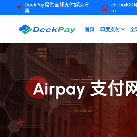
跳
DeekPay提供全球支付解决方
chuhai1001
案
m
转
到
内
首页
印度支付
全
容
Airpay 