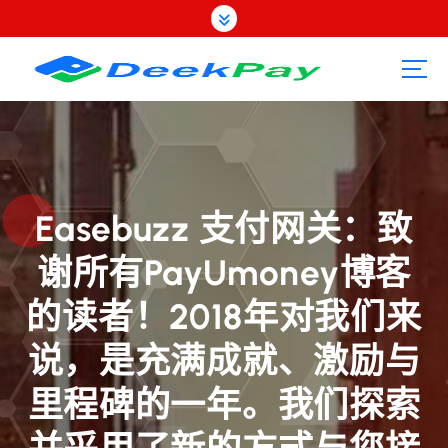
跳
转
到
内
容
Easebuzz 支付网关：致
谢所有PayUmoney博客
的读者！2018年对我们来
说，是充满成就、激励与
里程碑的一年。我们探索