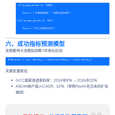
if target_market == "东南亚":
    focus = ["宗教捐款通道", "宝莱坞内容付费"]
elif target_market == "中东":
    focus = ["劳工汇款折扣计划"] 
六、成功指标预测模型
采用蒙特卡洛模拟测算3年增长区间：
E(Revenue) = \sum (Market_i × PenetrationRate_i × AvgTxnValue_i)
关键变量假设：
GCC国家渗透率斜率：2024年8% → 2026年22%
ASEAN商户接入CAGR：63%（参照Paytm在日本的扩张
曲线）