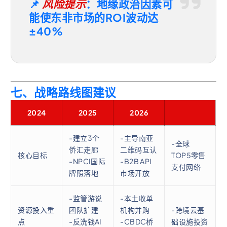
📌
风险提示
：地缘政治因素可
能使东非市场的ROI波动达
±40%
七、战略路线图建议
2024
2025
2026
-建立3个
-主导南亚
-全球
侨汇走廊
二维码互认
核心目标
TOP5零售
-NPCI国际
-B2B API
支付网络
牌照落地
市场开放
-监管游说
-本土收单
资源投入重
团队扩建
机构并购
-跨境云基
点
-反洗钱AI
-CBDC桥
础设施投资