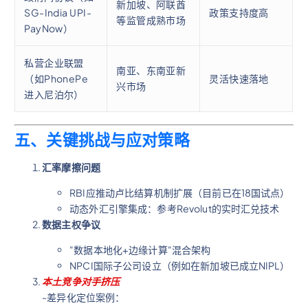
新加坡、阿联酋
SG-India UPI-
政策支持度高
等监管成熟市场
PayNow）
私营企业联盟
南亚、东南亚新
（如PhonePe
灵活快速落地
兴市场
进入尼泊尔）
五、关键挑战与应对策略
汇率摩擦问题
RBI应推动卢比结算机制扩展（目前已在18国试点）
动态外汇引擎集成：参考Revolut的实时汇兑技术
数据主权争议
"数据本地化+边缘计算"混合架构
NPCI国际子公司设立（例如在新加坡已成立NIPL）
本土竞争对手挤压
-差异化定位案例：