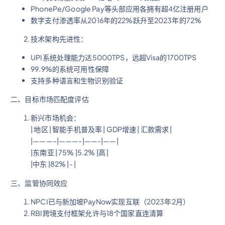
PhonePe/Google Pay等头部应用各拥有超4亿注册用户
数字支付渗透率从2016年的22%跃升至2023年的72%
技术架构先进性：
UPI系统处理能力达5000TPS，远超Visa的1700TPS
99.9%的系统可用性保障
支持多种语言和生物识别验证
二、目标市场匹配度评估
新兴市场机会：
| 地区 | 智能手机普及率 | GDP增速 | 汇款需求 |
|———–|———-|——-|——|
|东南亚 | 75% |5.2% |高 |
|中东 |82% |- |
三、监管协同效应
NPCI已与新加坡PayNow实现互联（2023年2月）
RBI跨境支付框架允许与18个国家直连清算