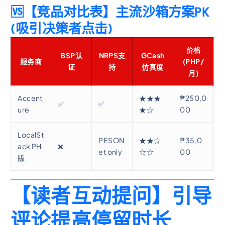
🆚【竞品对比表】主流沙箱方案PK
(吸引决策者点击)
价格
BSP认
NRPS支
GCash
服务商
(PHP/
证
持
仿真度
月)
Accent
★★★
₱250,0
✅
✅
ure
★☆
00
LocalSt
PESON
★★☆
₱35,0
ack PH
❌
et only
☆☆
00
版
【读者互动提问】引导
评论提高停留时长