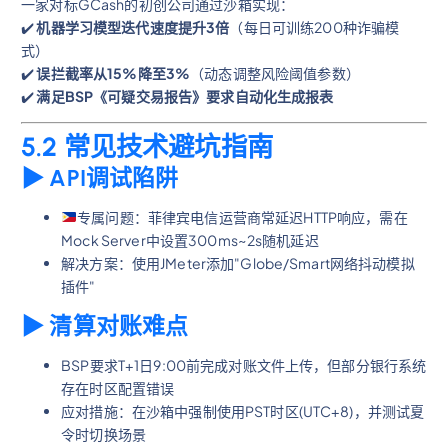
一家对标GCash的初创公司通过沙箱实现：
✔️
机器学习模型迭代速度提升3倍
（每日可训练200种诈骗模
式）
✔️
误拦截率从15%降至3%
（动态调整风险阈值参数）
✔️
满足BSP《可疑交易报告》要求自动化生成报表
5.2 常见技术避坑指南
▶︎ API调试陷阱
专属问题：菲律宾电信运营商常延迟HTTP响应，需在
Mock Server中设置300ms~2s随机延迟
解决方案：使用JMeter添加"Globe/Smart网络抖动模拟
插件"
▶︎ 清算对账难点
BSP要求T+1日9:00前完成对账文件上传，但部分银行系统
存在时区配置错误
应对措施：在沙箱中强制使用PST时区(UTC+8)，并测试夏
令时切换场景