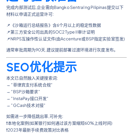
完成内部测试后,企业需向Bangko Sentral ng Pilipinas提交以下
材料以申请正式运营许可:
📌《沙箱运行总结报告》含6个月以上的稳定性数据
📌第三方安全公司出具的SOC2 Type II审计证明
📌NRPS互操作性认证文件(由Accenture或BSP指定实验室签发)
通常审批周期为90天,建议提前部署过渡环境进行灰度发布。
SEO优化提示
本文已自然融入关键搜索词:
→ "菲律宾支付系统合规"
→ "BSP沙箱要求"
→ "InstaPay接口开发"
→ "GCash技术对接"
如需进一步降低跳出率,可补充:
❗本地化案例(如某银行如何通过该方案缩短60%上线时间)
❗2023年最新手续费政策对比表格