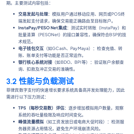
期。主要测试内容包括：
交易发起与处理
：模拟用户通过移动应用、网页或POS终
端发起支付请求，确保交易能正确路由至目标账户。
InstaPay/PESO Net集成
：测试实时转账（InstaPay）和
批量清算（PESONet）的接口兼容性，确保符合BSP的技
术规范。
电子钱包交互
（如GCash、PayMaya）：检查充值、转
账、账单支付等功能是否正常运作。
银行核心系统对接
（如BDO、BPI等）：验证账户余额查
询、扣款及冲正交易的准确性。
3.2 性能与负载测试
菲律宾数字支付的快速增长要求系统具备高并发处理能力，因此
需进行以下压力测试：
TPS（每秒交易数）评估
：逐步增加模拟用户数量，观察
系统的吞吐量极限及响应时间变化。
峰值流量模拟
（如工资发放日或电商大促时段）：检测服
务器资源占用情况，避免生产环境崩溃风险。