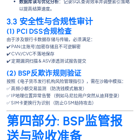
数据库读写优化分析
：记录SQL查询效率并调整索引策略
以提高结算速度。
3.3 安全性与合规性审计
(1) PCI DSS合规检查
由于涉及银行卡数据存储与传输，必须满足：
✔️ PAN (主账号)加密存储且不可逆解密
✔️ CVV/CVC不落地保存
✔️ 定期漏洞扫描 & ASV渗透测试报告提交
(2) BSP反欺诈规则验证
按照《电子货币发行机构风险管理指引》，需在沙箱中模拟：
✅ 高频小额交易监测 （防洗钱模式触发）
✅ IP地理位置异常告警 （例如马尼拉用户突然从迪拜登录）
✅ SIM卡更换行为识别 （防止GSM劫持攻击）
第四部分: BSP监管报
送与验收准备