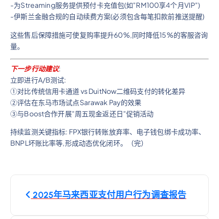
-为Streaming服务提供预付卡充值包(如"RM100享4个月VIP")
-伊斯兰金融合规的自动续费方案(必须包含每笔扣款前推送提醒)
这些售后保障措施可使复购率提升60%,同时降低15%的客服咨询
量。
下一步行动建议
:
立即进行A/B测试:
①对比传统信用卡通道 vs DuitNow二维码支付的转化差异
②评估在东马市场试点Sarawak Pay的效果
③与Boost合作开展"周五现金返还日"促销活动
持续监测关键指标: FPX银行转账放弃率、电子钱包绑卡成功率、
BNPL坏账比率等,形成动态优化闭环。（完）
文
2025年马来西亚支付用户行为调查报告
章