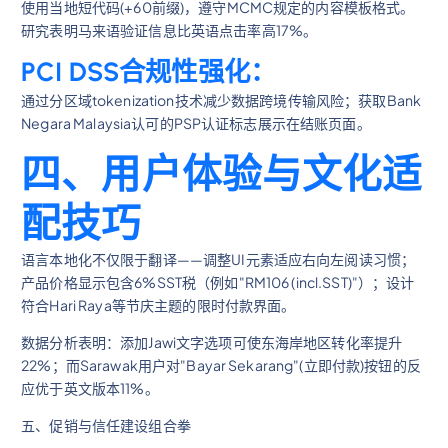
使用当地短代码(+60前缀)，遵守MCMC规定的内容模板格式。
研究表明马来语验证信息比英语点击率高17%。
PCI DSS合规性强化：
通过分区域tokenization技术减少数据跨境传输风险；获取Bank
Negara Malaysia认可的PSP认证标志展示在结账页面。
四、用户体验与文化适
配技巧
语言本地化不仅限于翻译——调整UI元素适应右向左阅读习惯；
产品价格显示包含6%SST税（例如"RM106 (incl.SST)"）；设计
符合Hari Raya等节庆主题的限时付款界面。
数据分析表明：添加Jawi文字选项可使东海岸地区转化率提升
22%；而Sarawak用户对"Bayar Sekarang"(立即付款)按钮的反
应优于英文版本11%。
五、促销与信任建设组合拳