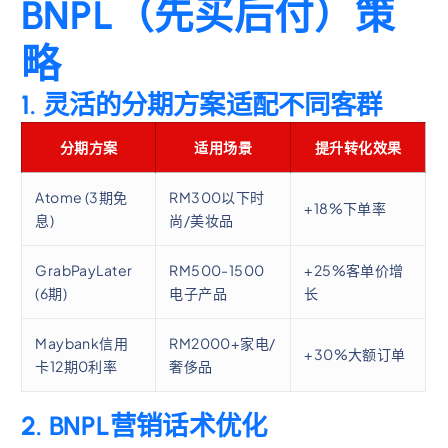
BNPL（先买后付）策
略
1. 灵活的分期方案适配不同客群
分期方案
适用场景
提升转化效果
Atome (3期免
RM300以下时
+18%下单率
息)
尚/美妆品
GrabPayLater
RM500-1500
+25%客单价增
(6期)
电子产品
长
Maybank信用
RM2000+家电/
+30%大额订单
卡12期0利率
奢侈品
2. BNPL营销话术优化