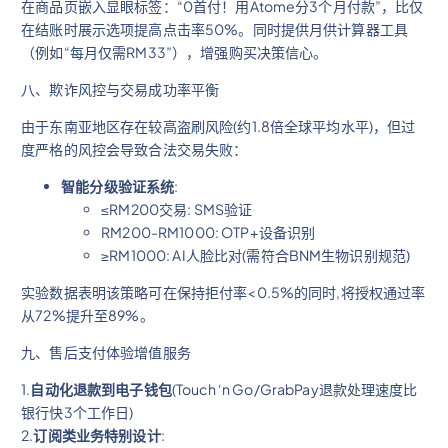
在商品页嵌入显眼标签：“0首付！用Atome分3个月付款”，比仅
在结账时展示选项提高点击率50%。同时提供月供计算器工具
（例如“每月仅需RM33”），增强购买决策信心。
八、欺诈风控与交易成功率平衡
由于东南亚地区存在较高盗刷风险(约1.8倍全球平均水平)，但过
度严格的风控会导致合法交易失败：
智能分级验证系统
:
≤RM200交易: SMS验证
RM200-RM1000: OTP+设备识别
≥RM1000: AI人脸比对(需符合BNM生物识别规范)
实验数据表明该策略可在保持拒付率<0.5%的同时,将授权通过率
从72%提升至89%。
九、售后支付体验增值服务
1.
自动化退款到电子钱包
(Touch ‘n Go/GrabPay退款处理速度比
银行快3个工作日)
2.
订阅类业务特别设计
: