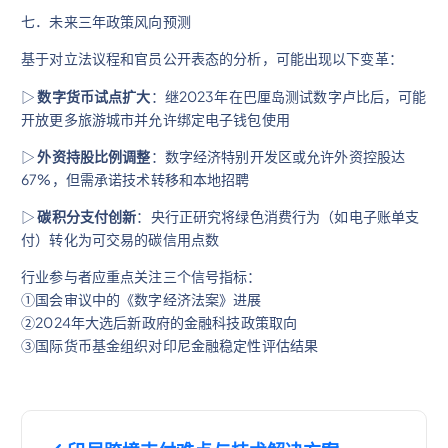
七．未来三年政策风向预测
基于对立法议程和官员公开表态的分析，可能出现以下变革：
▷
数字货币试点扩大
：继2023年在巴厘岛测试数字卢比后，可能
开放更多旅游城市并允许绑定电子钱包使用
▷
外资持股比例调整
：数字经济特别开发区或允许外资控股达
67%，但需承诺技术转移和本地招聘
▷
碳积分支付创新
：央行正研究将绿色消费行为（如电子账单支
付）转化为可交易的碳信用点数
行业参与者应重点关注三个信号指标：
①国会审议中的《数字经济法案》进展
②2024年大选后新政府的金融科技政策取向
③国际货币基金组织对印尼金融稳定性评估结果
文