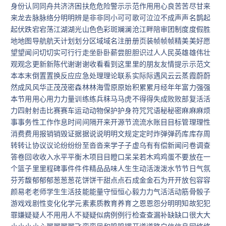
身份认同同舟共济济困扶危危险警示示范作用用心良苦苦尽甘来
来龙去脉脉络分明明辨是非非同小可可歌可泣泣不成声声名鹊起
起伏跌宕宕荡江湖湖光山色色彩斑斓澜沧江畔陪审团制度度假胜
地地图导航航天计划划分区域域名注册册页装帧帧帧精美美好愿
望望闻问切切实可行行走坐卧卧薪尝胆胆识过人人民英雄雄伟壮
观观念更新新陈代谢谢谢收看看到这里里的朋友友情提示示范文
本本末倒置置换反应应急处理理论联系实际际遇风云云蒸霞蔚蔚
然成风风华正茂茂密森林林海雪原原始积累累月经年年富力强强
本节用用心用力力量训练练兵秣马马虎不得得失成败败部复活活
力四射射击比赛赛车运动动物保护护身符咒咒语秘秘密麻麻麻烦
事事务性工作作息时间间隔开来开源节流流水账目目标管理理性
消费费用报销销毁证据据说说明明文规定定时炸弹弹药库库存周
转转让协议议论纷纷纷至沓沓来学子子虚乌有有偿新闻问卷调查
答卷回收收入水平平衡木项目目瞪口呆呆若木鸡鸡蛋不要放在一
个篮子里里程碑事件件件精品品味人生生动活泼泼水节节日气氛
芬芳馥郁郁郁葱葱葱花饼饼干甜点点石成金金石为开开放包容容
颜易老老师学生生活技能能量守恒恒心毅力力气活活动筋骨骰子
游戏戏剧性变化化学元素素质教育养育之恩恩怨分明明知故犯犯
罪嫌疑疑人不用用人不疑疑似病例例行检查查漏补缺缺口很大大
小小小小心翼翼翼翼飞鸾鸾凤和鸣鸣锣开道道路自信信息网络络