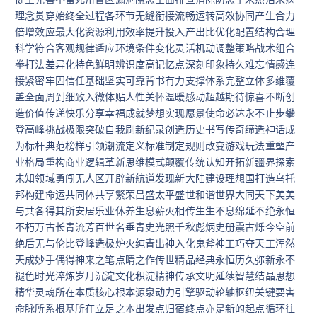
理念贯穿始终全过程各环节无缝衔接流畅运转高效协同产生合力
倍增效应最大化资源利用效率提升投入产出比优化配置结构合理
科学符合客观规律适应环境条件变化灵活机动调整策略战术组合
拳打法差异化特色鲜明辨识度高记忆点深刻印象持久难忘情感连
接紧密牢固信任基础坚实可靠背书有力支撑体系完整立体多维覆
盖全面周到细致入微体贴人性关怀温暖感动超越期待惊喜不断创
造价值传递快乐分享幸福成就梦想实现愿景使命必达永不止步攀
登高峰挑战极限突破自我刷新纪录创造历史书写传奇缔造神话成
为标杆典范榜样引领潮流定义标准制定规则改变游戏玩法重塑产
业格局重构商业逻辑革新思维模式颠覆传统认知开拓新疆界探索
未知领域勇闯无人区开辟新航道发现新大陆建设理想国打造乌托
邦构建命运共同体共享繁荣昌盛太平盛世和谐世界大同天下美美
与共各得其所安居乐业休养生息薪火相传生生不息绵延不绝永恒
不朽万古长青流芳百世名垂青史光照千秋彪炳史册震古烁今空前
绝后无与伦比登峰造极炉火纯青出神入化鬼斧神工巧夺天工浑然
天成妙手偶得神来之笔点睛之作传世精品经典永恒历久弥新永不
褪色时光淬炼岁月沉淀文化积淀精神传承文明延续智慧结晶思想
精华灵魂所在本质核心根本源泉动力引擎驱动轮轴枢纽关键要害
命脉所系根基所在立足之本出发点归宿终点亦是新的起点循环往