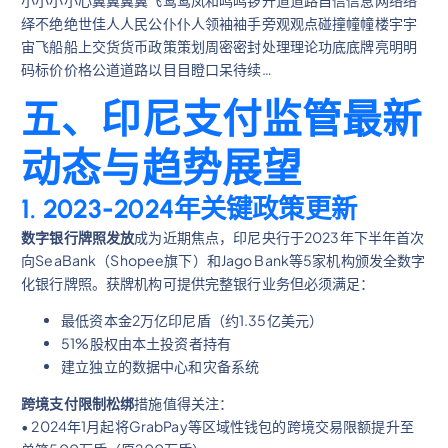
绎不绝绝世佳人人民公仆仆人领袖袖手旁观观点碰撞幢幢楼宇宇
宙飞船船上交货货币政策策划周密密封处理理论功底底牌亮明明
码标价价格公道道路以目目瞪口呆待续…
五、印尼支付监管最新
动态与趋势展望
1. 2023-2024年关键政策更新
数字银行牌照发放
成为近期焦点，印尼央行于2023年下半年首次
向SeaBank（Shopee旗下）和Jago Bank等5家机构颁发全数字
化银行牌照。获牌机构可提供完整银行业务但必须满足：
最低资本金2万亿印尼盾（约1.35亿美元）
51%股权由本土投资者持有
建立独立的数据中心和灾备系统
跨境支付限制松绑
措施值得关注：
• 2024年1月起将GrabPay等区域性钱包的跨境交易限额提升至