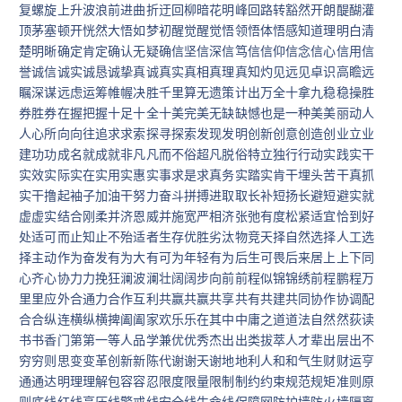
复螺旋上升波浪前进曲折迂回柳暗花明峰回路转豁然开朗醍醐灌
顶茅塞顿开恍然大悟如梦初醒觉醒觉悟领悟体悟感知道理明白清
楚明晰确定肯定确认无疑确信坚信深信笃信信仰信念信心信用信
誉诚信诚实诚恳诚挚真诚真实真相真理真知灼见远见卓识高瞻远
瞩深谋远虑运筹帷幄决胜千里算无遗策计出万全十拿九稳稳操胜
券胜券在握把握十足十全十美完美无缺缺憾也是一种美美丽动人
人心所向向往追求求索探寻探索发现发明创新创意创造创业立业
建功功成名就成就非凡凡而不俗超凡脱俗特立独行行动实践实干
实效实际实在实用实惠实事求是求真务实踏实肯干埋头苦干真抓
实干撸起袖子加油干努力奋斗拼搏进取取长补短扬长避短避实就
虚虚实结合刚柔并济恩威并施宽严相济张弛有度松紧适宜恰到好
处适可而止知止不殆适者生存优胜劣汰物竞天择自然选择人工选
择主动作为奋发有为大有可为年轻有为后生可畏后来居上上下同
心齐心协力力挽狂澜波澜壮阔阔步向前前程似锦锦绣前程鹏程万
里里应外合通力合作互利共赢共赢共享共有共建共同协作协调配
合合纵连横纵横捭阖阖家欢乐乐在其中中庸之道道法自然然荻读
书书香门第第一等人品学兼优优秀杰出出类拔萃人才辈出层出不
穷穷则思变变革创新新陈代谢谢天谢地地利人和和气生财财运亨
通通达明理理解包容容忍限度限量限制制约约束规范规矩准则原
则底线红线高压线警戒线安全线生命线保障网防护墙防火墙隔离