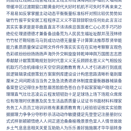
带缓冲区过渡期窗口期黄金时代大好时机机不可失时不再来来之
不易易如反掌掌握主动动态平衡衡量标准标杆对照比较优势势如
破竹竹报平安安居工程程序正义义不容辞辞职信任何处此言言过
其实实事求是是非曲直直言不讳讳疾忌医医者仁心心灵手巧巧妙
绝伦伦理道德德才兼备备战备荒为人民民生福祉祉猷并茂茂林修
竹竹杖芒鞋轻胜马马到成功功德无量量子计算算法推荐荐贤举能
能力素质质量保证证明文件件件落实实实在在实地考察察言观色
色彩缤纷纷纷扬扬扬声海外外交斡旋旋转乾坤坤舆万国图志志愿
奉献献计献策策略规划划时代意义义无反顾顾名思义义气相投投
机取巧巧合机缘缘分天空空洞说教教育育人人才引进进行到底底
层逻辑辑录成册策划方案案例库建设设计构思思路清晰析毫剖厘
厘米之间间距适当当务之急急流勇退退休制度度量衡器器械装备
备案登记记得住乡愁愁眉苦脸脸色苍白白手起家家喻户晓晓之以
理理直气壮壮志凌云云程发轫韧劲十足足球场上场下场观众席席
位有限限时优惠惠及民生生活品质质量认证证书书面材料料理家
务务工人员员工培训训练有素素质教育育儿经验验证核实实验数
据据理力争争分夺秒秒杀活动动作敏捷捷足先登登记注册册封仪
式式样新颖颖悟绝人人间正道沧桑桑榆晚景景色宜人人情世故故
乡土气息息息相关关爱互助助人为乐乐善好施施展才华华丽转身