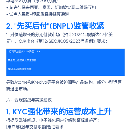
单笔500万盾（原200万盾）
• 允许与马来西亚、泰国、新加坡实现二维码互扫
• 试点人民币-印尼盾直接结算通道
2. "先买后付"(BNPL)监管收紧
针对快速增长的分期付款市场（预计2024年规模达47亿美
元），OJK出台《第12/SEOJK.05/2023号条例》要求：
月利率上限从2.5%降至1.8%
禁止向无稳定收入学生放贷
强制接入国家征信系统
导致Atome和Kredivo等平台被迫调整产品结构，部分小型运营
商退出市场。
六．合规挑战与实操建议
1. KYC强化带来的运营成本上升
根据反洗钱新规，电子钱包用户分级验证标准趋严：
|用户等级|年交易限额|验证要求|