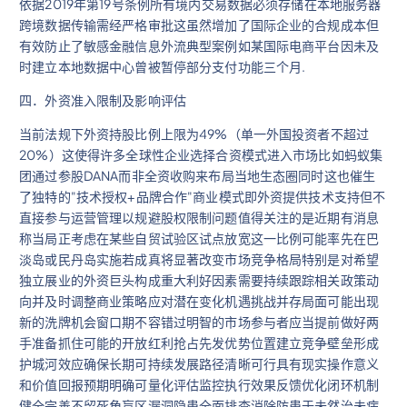
依据2019年第19号条例所有境内交易数据必须存储在本地服务器
跨境数据传输需经严格审批这虽然增加了国际企业的合规成本但
有效防止了敏感金融信息外流典型案例如某国际电商平台因未及
时建立本地数据中心曾被暂停部分支付功能三个月.
四．外资准入限制及影响评估
当前法规下外资持股比例上限为49%（单一外国投资者不超过
20%）这使得许多全球性企业选择合资模式进入市场比如蚂蚁集
团通过参股DANA而非全资收购来布局当地生态圈同时这也催生
了独特的"技术授权+品牌合作"商业模式即外资提供技术支持但不
直接参与运营管理以规避股权限制问题值得关注的是近期有消息
称当局正考虑在某些自贸试验区试点放宽这一比例可能率先在巴
淡岛或民丹岛实施若成真将显著改变市场竞争格局特别是对希望
独立展业的外资巨头构成重大利好因素需要持续跟踪相关政策动
向并及时调整商业策略应对潜在变化机遇挑战并存局面可能出现
新的洗牌机会窗口期不容错过明智的市场参与者应当提前做好两
手准备抓住可能的开放红利抢占先发优势位置建立竞争壁垒形成
护城河效应确保长期可持续发展路径清晰可行具有现实操作意义
和价值回报预期明确可量化评估监控执行效果反馈优化闭环机制
健全完善不留死角盲区漏洞隐患全面排查消除防患于未然治未病