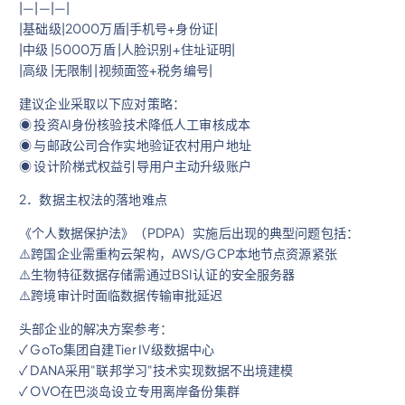
|—|—|—|
|基础级|2000万盾|手机号+身份证|
|中级 |5000万盾 |人脸识别+住址证明|
|高级 |无限制 |视频面签+税务编号|
建议企业采取以下应对策略：
◉ 投资AI身份核验技术降低人工审核成本
◉ 与邮政公司合作实地验证农村用户地址
◉ 设计阶梯式权益引导用户主动升级账户
2．数据主权法的落地难点
《个人数据保护法》（PDPA）实施后出现的典型问题包括：
⚠️跨国企业需重构云架构，AWS/GCP本地节点资源紧张
⚠️生物特征数据存储需通过BSI认证的安全服务器
⚠️跨境审计时面临数据传输审批延迟
头部企业的解决方案参考：
✓ GoTo集团自建Tier IV级数据中心
✓ DANA采用"联邦学习"技术实现数据不出境建模
✓ OVO在巴淡岛设立专用离岸备份集群