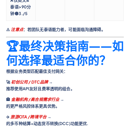
❌仅英文&
泰语>90分
钟🟡3./5
⚠️
注意点
：若团队无泰语能力者，可能面临沟通障碍。
🏆最终决策指南——如
何选择最适合你的？
根据业务类型匹配最佳支付网关：
🚀
初创公司 / DTC品牌
→
推荐使用API友好且费率透明的组合。
🏦
金融机构 /高合规需求行业
→
的更严格风控体系更具优势。
✈️
旅游OTA /跨境平台
→
的多币种结算+动态货币转换(DCC)功能更优.