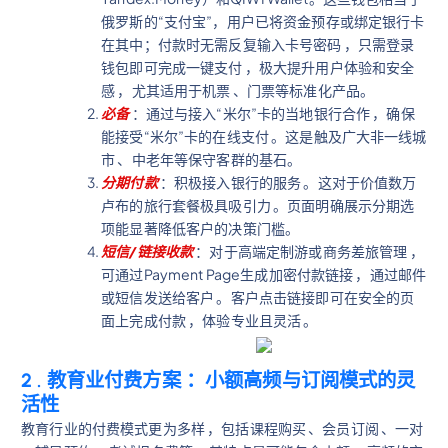
俄罗斯的“支付宝”，用户已将资金预存或绑定银行卡
在其中；付款时无需反复输入卡号密码 ，只需登录
钱包即可完成一键支付 ，极大提升用户体验和安全
感 ，尤其适用于机票 、门票等标准化产品。
必备
：通过与接入“米尔”卡的当地银行合作 ，确保
能接受“米尔”卡的在线支付 。这是触及广大非一线城
市 、中老年等保守客群的基石。
分期付款
：积极接入银行的服务 。这对于价值数万
卢布的旅行套餐极具吸引力 。页面明确展示分期选
项能显著降低客户的决策门槛。
短信/链接收款
：对于高端定制游或商务差旅管理 ，
可通过Payment Page生成加密付款链接 ，通过邮件
或短信发送给客户 。客户点击链接即可在安全的页
面上完成付款 ，体验专业且灵活 。
2
.
教育业付费方案
：
小额高频与订阅模式的灵
活性
教育行业的付费模式更为多样 ，包括课程购买 、会员订阅 、一对