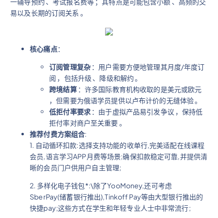
一辅导预约 、考试报名费等 ；其特点是可能包含小额 、高频的交
易以及长期的订阅关系 。
核心痛点
：
订阅管理复杂
：用户需要方便地管理其月度/年度订
阅 ，包括升级 、降级和解约 。
跨境结算
：许多国际教育机构收取的是美元或欧元
，但需要为俄语学员提供以卢布计价的无缝体验 。
低拒付率要求
：由于虚拟产品易引发争议 ，保持低
拒付率对商户至关重要 。
推荐付费方案组合
:
1. 自动循环扣款:选择支持功能的收单行,完美适配在线课程
会员,语言学习APP月费等场景;确保扣款稳定可靠,并提供清
晰的会员门户供用户自主管理;
2. 多样化电子钱包*:\除了YooMoney,还可考虑
SberPay(储蓄银行推出),Tinkoff Pay等由大型银行推出的
快捷pay;这些方式在学生和年轻专业人士中非常流行;