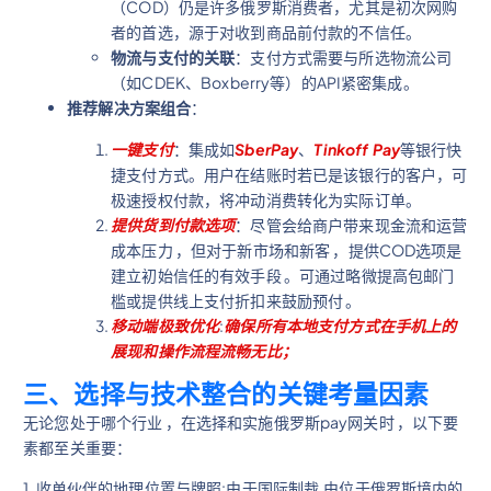
（COD）仍是许多俄罗斯消费者，尤其是初次网购
者的首选，源于对收到商品前付款的不信任。
物流与支付的关联
：支付方式需要与所选物流公司
（如CDEK、Boxberry等）的API紧密集成。
推荐解决方案组合
：
一键支付
：集成如
SberPay
、
Tinkoff Pay
等银行快
捷支付方式。用户在结账时若已是该银行的客户，可
极速授权付款，将冲动消费转化为实际订单。
提供货到付款选项
：尽管会给商户带来现金流和运营
成本压力 ，但对于新市场和新客 ，提供COD选项是
建立初始信任的有效手段 。可通过略微提高包邮门
槛或提供线上支付折扣来鼓励预付 。
移动端极致优化
:
确保所有本地支付方式在手机上的
展现和操作流程流畅无比；
三、选择与技术整合的关键考量因素
无论您处于哪个行业 ，在选择和实施俄罗斯pay网关时 ，以下要
素都至关重要：
1. 收单伙伴的地理位置与牌照:由于国际制裁,由位于俄罗斯境内的