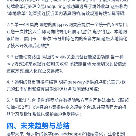
持牌收单行处理交易(acquiring)成功率远高于境外收单;这被称为
“本地收单”,能直接连接俄国内清算网络,有效规避跨境结算障碍;
2. *.单一API集成:理想的国际pay网关应提供一个统一的API接口,
让您一次性接入后,即可向终端用户展示包括*.电子钱包、本地网
银转账、信用卡、“米尔”卡分期等在内的全套方案;这极大地简化
了技术开发和后期维护;
3. *.智能动态路由:高级的pay网关会具备智能路由功能;当一种
pay方式(如某家银行)暂时失败时,系统能自动.无缝切换到备选通
道或方式,最大化保证交易成功;
4. *.透明的货币转换与结算:明确gateway提供的卢布兑美元/欧
元的汇率机制和结算周期;确保财务预测清晰可控;
5. *.反欺诈与合规性:俄罗斯在数据隐私方面有严格法律(如《联邦
法律-152号》);选择的方案提供商必须完全合规,并配备强大的机
器学习反欺诈系统以保护商户免受损失;
四、未来趋势与总结
展望未来 , 俄罗斯的数字pay landscape将继续演化 。生物识别