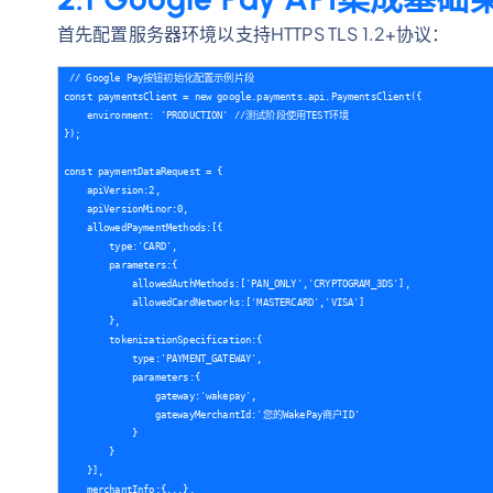
首先配置服务器环境以支持HTTPS TLS 1.2+协议：
// Google Pay按钮初始化配置示例片段 

const paymentsClient = new google.payments.api.PaymentsClient({

    environment: 'PRODUCTION' //测试阶段使用TEST环境 

});

const paymentDataRequest = {

    apiVersion:2,

    apiVersionMinor:0,

    allowedPaymentMethods:[{

        type:'CARD',

        parameters:{

            allowedAuthMethods:['PAN_ONLY','CRYPTOGRAM_3DS'],

            allowedCardNetworks:['MASTERCARD','VISA']

        },

        tokenizationSpecification:{

            type:'PAYMENT_GATEWAY',

            parameters:{

                gateway:'wakepay',

                gatewayMerchantId:'您的WakePay商户ID'

            }

        }

    }],

    merchantInfo:{...},
