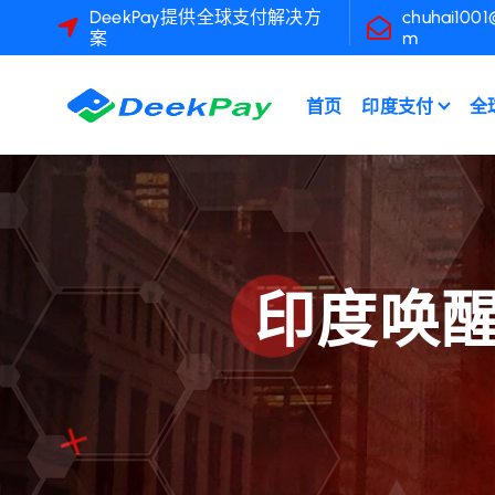
跳
DeekPay提供全球支付解决方
chuhai1001
案
m
转
到
内
首页
印度支付
全
容
印度唤醒支