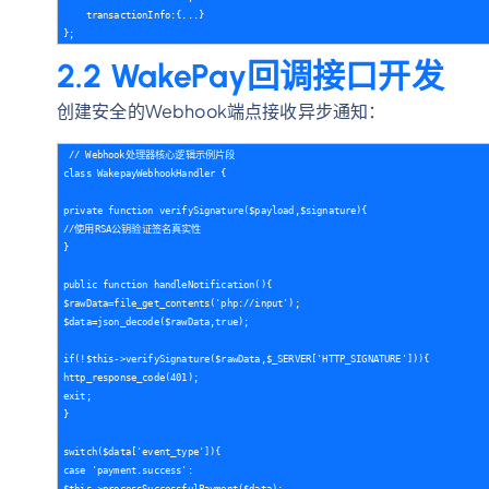
    transactionInfo:{...}

2.2 WakePay回调接口开发
创建安全的Webhook端点接收异步通知：
// Webhook处理器核心逻辑示例片段  

class WakepayWebhookHandler {

private function verifySignature($payload,$signature){

//使用RSA公钥验证签名真实性  

}

public function handleNotification(){

$rawData=file_get_contents('php://input');

$data=json_decode($rawData,true);

if(!$this->verifySignature($rawData,$_SERVER['HTTP_SIGNATURE'])){

http_response_code(401);

exit;

}

switch($data['event_type']){

case 'payment.success':

$this->processSuccessfulPayment($data);
