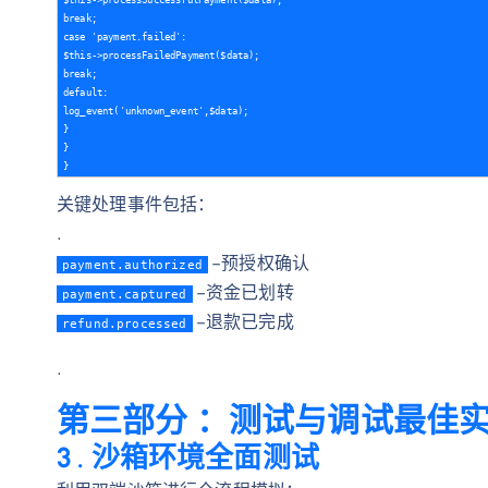
break;

case 'payment.failed':

$this->processFailedPayment($data);

break;

default:

log_event('unknown_event',$data);  

}

}

关键处理事件包括：
.
–预授权确认
payment.authorized
–资金已划转
payment.captured
–退款已完成
refund.processed
.
第三部分 ：测试与调试最佳
3 . 沙箱环境全面测试