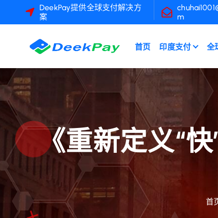
跳
DeekPay提供全球支付解决方
chuhai1001
案
m
转
到
内
首页
印度支付
全
容
《重新定义“快
首