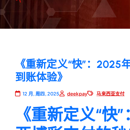
《重新定义“快”：202
到账体验》
12 月, 周四, 2025
deekpay
马来西亚支付
《重新定义“快”