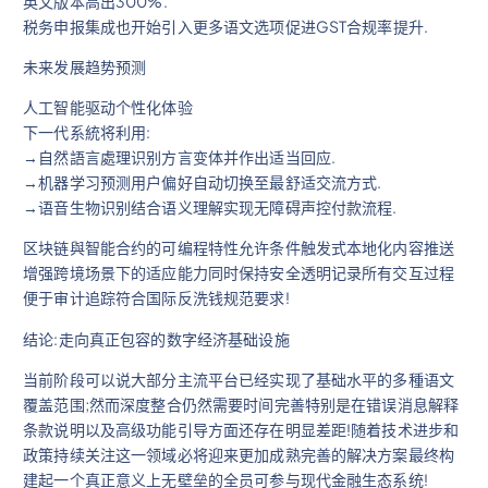
英文版本高出300%.
税务申报集成也开始引入更多语文选项促进GST合规率提升.
未来发展趋势预测
人工智能驱动个性化体验
下一代系統将利用:
→自然語言處理识别方言变体并作出适当回应.
→机器学习预测用户偏好自动切换至最舒适交流方式.
→语音生物识别结合语义理解实现无障碍声控付款流程.
区块链與智能合约的可编程特性允许条件触发式本地化内容推送
增强跨境场景下的适应能力同时保持安全透明记录所有交互过程
便于审计追踪符合国际反洗钱规范要求!
结论:走向真正包容的数字经济基础设施
当前阶段可以说大部分主流平台已经实现了基础水平的多種语文
覆盖范围;然而深度整合仍然需要时间完善特别是在错误消息解释
条款说明以及高级功能引导方面还存在明显差距!随着技术进步和
政策持续关注这一领域必将迎来更加成熟完善的解决方案最终构
建起一个真正意义上无壁垒的全员可参与现代金融生态系统!