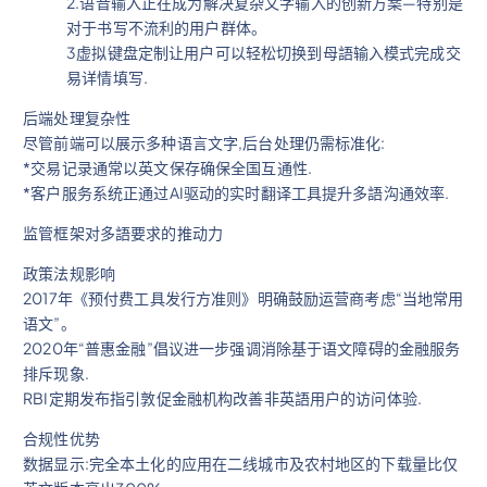
2.语音输入正在成为解决复杂文字输入的创新方案—特别是
对于书写不流利的用户群体。
3虚拟键盘定制让用户可以轻松切换到母語输入模式完成交
易详情填写.
后端处理复杂性
尽管前端可以展示多种语言文字,后台处理仍需标准化:
*交易记录通常以英文保存确保全国互通性.
*客户服务系统正通过AI驱动的实时翻译工具提升多語沟通效率.
监管框架对多語要求的推动力
政策法规影响
2017年《预付费工具发行方准则》明确鼓励运营商考虑“当地常用
语文”。
2020年“普惠金融”倡议进一步强调消除基于语文障碍的金融服务
排斥现象.
RBI定期发布指引敦促金融机构改善非英語用户的访问体验.
合规性优势
数据显示:完全本土化的应用在二线城市及农村地区的下载量比仅