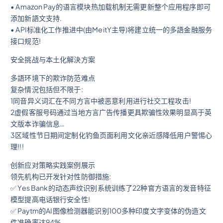
• Amazon Pay的语言模块热加载机制无需更新整个应用程序即可
添加新語文支持.
• API标准化工作推进中(由MeitY主导)将建立统一的多語金融服务
接口规范!
安全挑战与本土化解決方案
多語环境下的欺诈防范难点
复杂情況包括但不限于:
1同音异义词汇在不同方言中被恶意利用进行社交工程攻击!
2虚假客服号码通过当地方言广告传播更具欺骗性效果明显高于英
文版本诈骗信息…
3区域性节日期间定制化钓鱼页面利用文化亲近感降低用户警惕心
理!!!
创新应对策略实践案例展示
领先机构已开发针对性防御措施:
✅ Yes Bank的动态声纹识别系统训练了22种官方语言的发音特征
模型提高电话银行安全性!
✅ Paytm的AI图像检测器能识别100多种印度文字变体的伪造文
件准确率达94%.