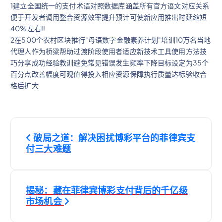
1建立全国统一的支付术语对照数据库涵盖所有官方语文对应关系
便于开发者调用整合资源效率提升预计可使新应用推出时延缩短
40%左右!!
2在500个农村区块推行"母语数字金融素养计划"培训10万名当地
代理人作为桥梁帮助过渡阶段使用者适应新技术工具使用方法技
巧分享成功经验教训避免常见错误发生频率下降目标设定为35个
百分点改善幅度可观值得投入相应资源保障执行质量达标验收合
格后扩大
文
破局之道：解决困扰博彩平台的菲律宾支
章
付三大难题
导
揭秘：藏在菲律宾博彩支付背后的千亿级
航
市场机会