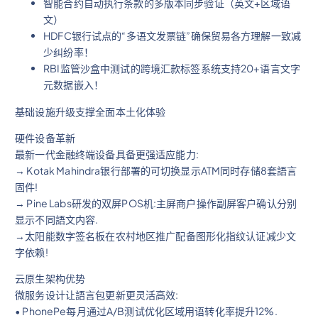
智能合约自动执行条款的多版本同步验证（英文+区域语
文）
HDFC银行试点的“多语文发票链”确保贸易各方理解一致减
少纠纷率！
RBI监管沙盒中测试的跨境汇款标签系统支持20+语言文字
元数据嵌入！
基础设施升级支撑全面本土化体验
硬件设备革新
最新一代金融终端设备具备更强适应能力:
→ Kotak Mahindra银行部署的可切换显示ATM同时存储8套語言
固件!
→ Pine Labs研发的双屏POS机:主屏商户操作副屏客户确认分别
显示不同語文内容.
→太阳能数字签名板在农村地区推广配备图形化指纹认证减少文
字依赖!
云原生架构优势
微服务设计让語言包更新更灵活高效:
• PhonePe每月通过A/B测试优化区域用语转化率提升12%.