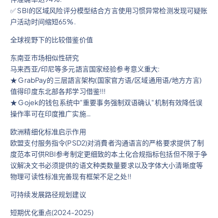
✅ SBI的区域风险评分模型结合方言使用习惯异常检测发现可疑账
户活动时间缩短65%.
全球视野下的比较借鉴价值
东南亚市场相似性研究
马来西亚/印尼等多元語言国家经验参考意义重大:
★ GrabPay的三层語言架构(国家官方语/区域通用语/地方方言)
值得印度东北部各邦学习借鉴!!!
★ Gojek的钱包系统中"重要事务强制双语确认"机制有效降低误
操作率可在印度推广实施…
欧洲精细化标准启示作用
欧盟支付服务指令(PSD2)对消費者沟通语言的严格要求提供了制
度范本可供RBI参考制定更细致的本土化合规指标包括但不限于争
议解决文书必须提供的语文种类数量要求以及字体大小清晰度等
物理可读性标准完善现有框架不足之处!!
可持续发展路径规划建议
短期优化重点(2024-2025)