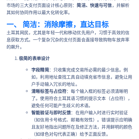
市场的三大支付页面设计核心原则：
简洁、快速与可信
，并解析
其如何协同作用以最大化转化率。
一、 简洁：消除摩擦，直达目标
土耳其网民，尤其是年轻一代和移动优先用户，习惯于高效的信
息获取方式。一个复杂冗杂的支付页面会直接导致购物车放弃率
的飙升。
极简的表单设计
字段精简
：只收集完成交易所必需的最少信息。例
如，利用地址查找工具自动填充省市信息，避免让用
户手动输入冗长的地址。
清晰标签与占位符
：每个输入框的标签必须清晰明
了。使用符合土耳其语习惯的提示文本（占位符），
避免任何可能产生歧义的术语。
智能验证与即时反馈
：在用户输入时进行实时验证
（如信用卡号格式、邮箱有效性）。错误提示应明确
且友好地指出问题所在及修正方法，并用鲜明的颜色
（如绿色对勾代表正确）给予正面反馈。