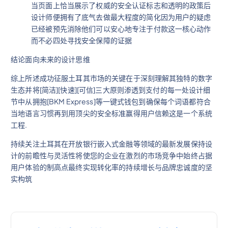
当页面上恰当展示了权威的安全认证标志和透明的政策后
设计师便拥有了底气去做最大程度的简化因为用户的疑虑
已经被预先消除他们可以安心地专注于付款这一核心动作
而不必四处寻找安全保障的证据
结论面向未来的设计思维
综上所述成功征服土耳其市场的关键在于深刻理解其独特的数字
生态并将[简洁][快速][可信]三大原则渗透到支付的每一处设计细
节中从拥抱[BKM Express]等一键式钱包到确保每个词语都符合
当地语言习惯再到用顶尖的安全标准赢得用户信赖这是一个系统
工程.
持续关注土耳其在开放银行嵌入式金融等领域的最新发展保持设
计的前瞻性与灵活性将使您的企业在激烈的市场竞争中始终占据
用户体验的制高点最终实现转化率的持续增长与品牌忠诚度的坚
实构筑
文