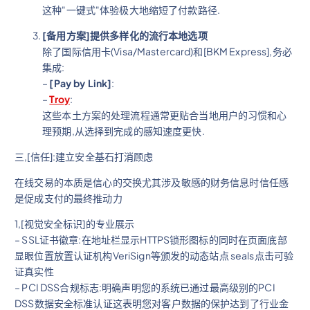
这种"一键式"体验极大地缩短了付款路径.
[备用方案]提供多样化的流行本地选项
除了国际信用卡(Visa/Mastercard)和[BKM Express],务必
集成:
–
[Pay by Link]
:
–
Troy
:
这些本土方案的处理流程通常更贴合当地用户的习惯和心
理预期,从选择到完成的感知速度更快.
三,[信任]:建立安全基石打消顾虑
在线交易的本质是信心的交换尤其涉及敏感的财务信息时信任感
是促成支付的最终推动力
1,[视觉安全标识]的专业展示
– SSL证书徽章:在地址栏显示HTTPS锁形图标的同时在页面底部
显眼位置放置认证机构VeriSign等颁发的动态站点 seals点击可验
证真实性
– PCI DSS合规标志:明确声明您的系统已通过最高级别的PCI
DSS数据安全标准认证这表明您对客户数据的保护达到了行业金