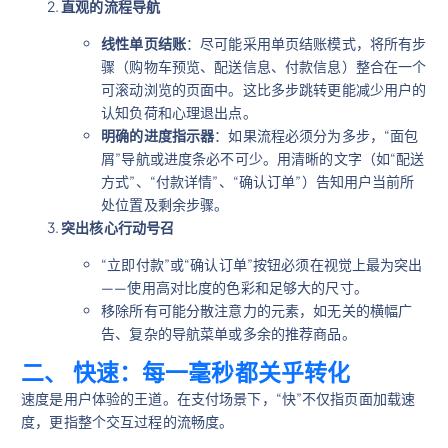
直观的流程导航
线性单页结账
：尽可能采用单页结账模式，将所有步
骤（购物车预览、配送信息、付款信息）整合在一个
可滚动浏览的页面中。这比多步跳转更能减少用户的
认知负荷和心理退出点。
明确的进度指示器
：如果流程必须分为多步，“面包
屑”导航或进度条必不可少。用清晰的文字（如“配送
方式”、“付款详情”、“确认订单”）告知用户当前所
处位置及剩余步骤。
突出核心行动号召
“立即付款”或“确认订单”按钮必须在视觉上最为突出
——使用高对比度的色彩和足够大的尺寸。
移除所有可能分散注意力的元素，如无关的横幅广
告、复杂的导航菜单或多余的推荐商品。
二、 快速：每一毫秒都关乎转化
速度是用户体验的王道。在支付场景下，“快”不仅指页面加载速
度，更指整个交互过程的流畅度。