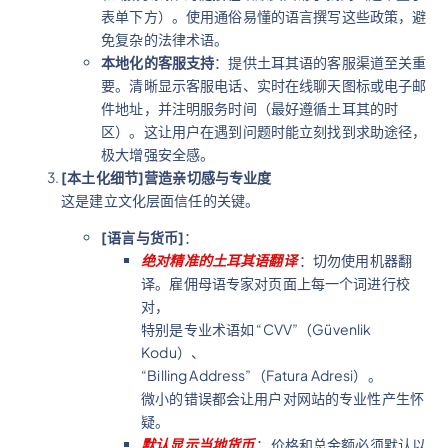
表单下方）。使用通俗易懂的语言撰写这些政策，避
免复杂的法律术语。
本地化的客服支持
：提供土耳其语的客服渠道至关重
要。清晰显示客服电话、实时在线聊天图标或电子邮
件地址，并注明服务时间（最好遵循土耳其的时
区）。这让用户在遇到问题时能立刻找到求助途径，
极大增强安全感。
[本土化细节]营造亲切感与专业度
这是建立文化层面信任的关键。
[语言与货币]
：
绝对精准的土耳其语翻译
：切勿使用机器翻
译。雇佣母语专家对页面上每一个词进行校
对，
特别是专业术语如 “CVV”（Güvenlik
Kodu）、
“Billing Address”（Fatura Adresi）。
微小的错误都会让用户对网站的专业性产生怀
疑。
默认显示当地货币
：价格和总金额必须默认以