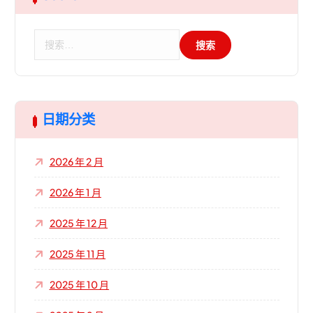
搜
索
：
日期分类
2026 年 2 月
2026 年 1 月
2025 年 12 月
2025 年 11 月
2025 年 10 月