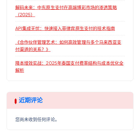
解码未来：中东原生支付在高端博彩市场的渗透策略
（2025）
API集成无忧：快速接入菲律宾原生支付的技术指南
《合作伙伴管理艺术：如何高效管理与多个马来西亚支
付渠道的关系？》
降本增效实战：2025年泰国支付费率结构与成本优化全
解析
近期评论
您尚未收到任何评论。