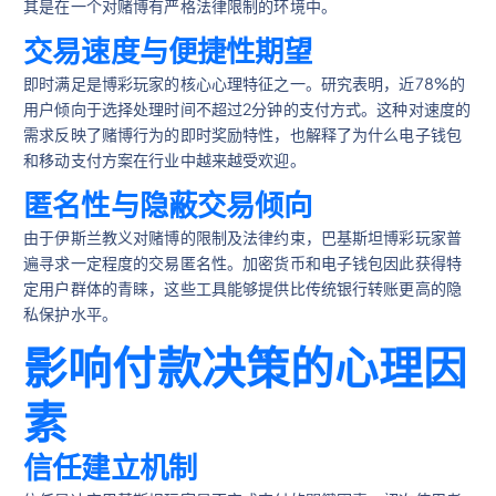
其是在一个对赌博有严格法律限制的环境中。
交易速度与便捷性期望
即时满足是博彩玩家的核心心理特征之一。研究表明，近78%的
用户倾向于选择处理时间不超过2分钟的支付方式。这种对速度的
需求反映了赌博行为的即时奖励特性，也解释了为什么电子钱包
和移动支付方案在行业中越来越受欢迎。
匿名性与隐蔽交易倾向
由于伊斯兰教义对赌博的限制及法律约束，巴基斯坦博彩玩家普
遍寻求一定程度的交易匿名性。加密货币和电子钱包因此获得特
定用户群体的青睐，这些工具能够提供比传统银行转账更高的隐
私保护水平。
影响付款决策的心理因
素
信任建立机制