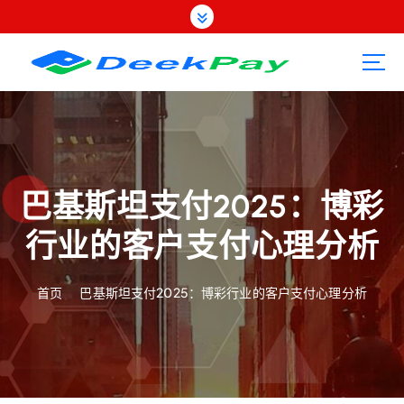
跳
转
到
内
容
巴基斯坦支付2025：博彩
行业的客户支付心理分析
首页
巴基斯坦支付2025：博彩行业的客户支付心理分析