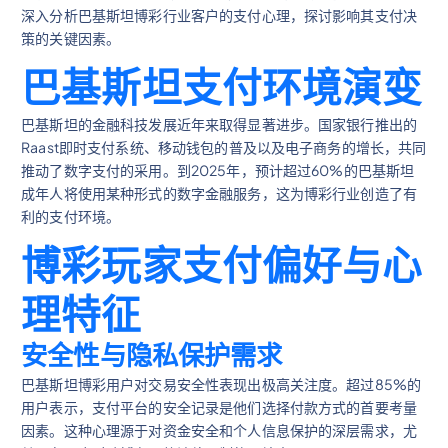
深入分析巴基斯坦博彩行业客户的支付心理，探讨影响其支付决
策的关键因素。
巴基斯坦支付环境演变
巴基斯坦的金融科技发展近年来取得显著进步。国家银行推出的
Raast即时支付系统、移动钱包的普及以及电子商务的增长，共同
推动了数字支付的采用。到2025年，预计超过60%的巴基斯坦
成年人将使用某种形式的数字金融服务，这为博彩行业创造了有
利的支付环境。
博彩玩家支付偏好与心
理特征
安全性与隐私保护需求
巴基斯坦博彩用户对交易安全性表现出极高关注度。超过85%的
用户表示，支付平台的安全记录是他们选择付款方式的首要考量
因素。这种心理源于对资金安全和个人信息保护的深层需求，尤