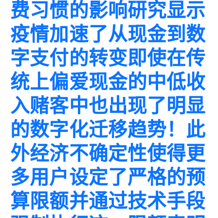
费习惯的影响研究显示
疫情加速了从现金到数
字支付的转变即使在传
统上偏爱现金的中低收
入赌客中也出现了明显
的数字化迁移趋势！此
外经济不确定性使得更
多用户设定了严格的预
算限额并通过技术手段