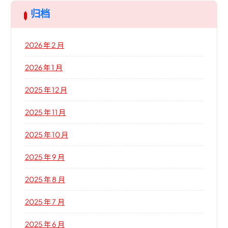
归档
2026 年 2 月
2026 年 1 月
2025 年 12 月
2025 年 11 月
2025 年 10 月
2025 年 9 月
2025 年 8 月
2025 年 7 月
2025 年 6 月