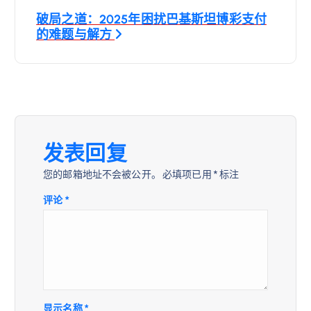
导
破局之道：2025年困扰巴基斯坦博彩支付
航
的难题与解方
发表回复
您的邮箱地址不会被公开。
必填项已用
*
标注
评论
*
显示名称
*