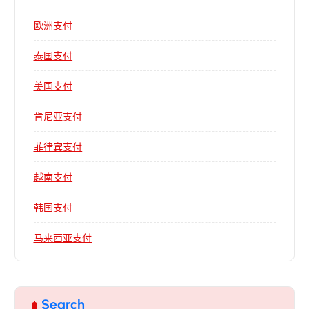
欧洲支付
泰国支付
美国支付
肯尼亚支付
菲律宾支付
越南支付
韩国支付
马来西亚支付
Search