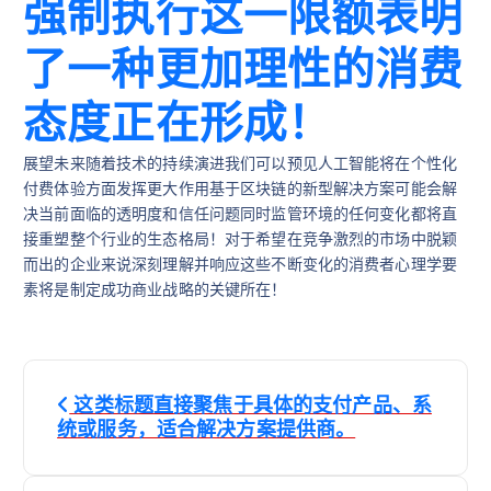
强制执行这一限额表明
了一种更加理性的消费
态度正在形成！
展望未来随着技术的持续演进我们可以预见人工智能将在个性化
付费体验方面发挥更大作用基于区块链的新型解决方案可能会解
决当前面临的透明度和信任问题同时监管环境的任何变化都将直
接重塑整个行业的生态格局！对于希望在竞争激烈的市场中脱颖
而出的企业来说深刻理解并响应这些不断变化的消费者心理学要
素将是制定成功商业战略的关键所在！
文
这类标题直接聚焦于具体的支付产品、系
章
统或服务，适合解决方案提供商。