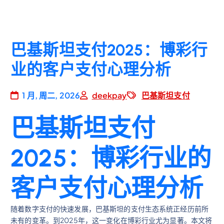
巴基斯坦支付2025：博彩行
业的客户支付心理分析
1 月, 周二, 2026
deekpay
巴基斯坦支付
巴基斯坦支付
2025：博彩行业的
客户支付心理分析
随着数字支付的快速发展，巴基斯坦的支付生态系统正经历前所
未有的变革。到2025年，这一变化在博彩行业尤为显著。本文将