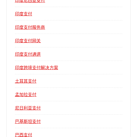
印度尼西亚支付
印度支付
印度支付服务商
印度支付网关
印度支付通道
印度跨境支付解决方案
土耳其支付
孟加拉支付
尼日利亚支付
巴基斯坦支付
巴西支付