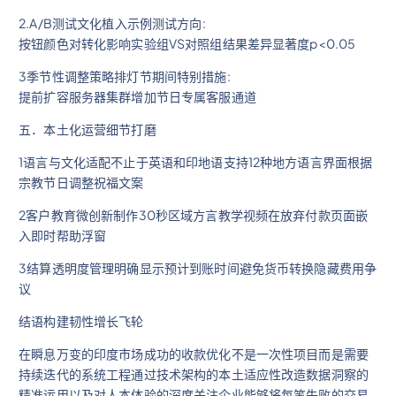
2.A/B测试文化植入示例测试方向:
按钮颜色对转化影响实验组VS对照组结果差异显著度p<0.05
3季节性调整策略排灯节期间特别措施:
提前扩容服务器集群增加节日专属客服通道
五．本土化运营细节打磨
1语言与文化适配不止于英语和印地语支持12种地方语言界面根据
宗教节日调整祝福文案
2客户教育微创新制作30秒区域方言教学视频在放弃付款页面嵌
入即时帮助浮窗
3结算透明度管理明确显示预计到账时间避免货币转换隐藏费用争
议
结语构建韧性增长飞轮
在瞬息万变的印度市场成功的收款优化不是一次性项目而是需要
持续迭代的系统工程通过技术架构的本土适应性改造数据洞察的
精准运用以及对人本体验的深度关注企业能够将每笔失败的交易