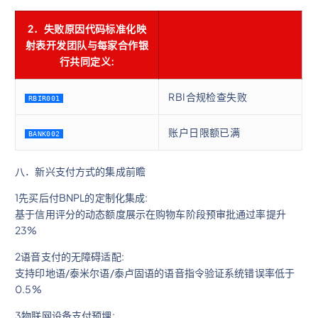
2．失败原因代码标准化映
射表开发团队与每家合作银
行共同定义:
RBI合规检查失败
RBIR001
账户日限额已满
BANK002
八．新兴支付方式的集成前瞻
1先买后付BNPL的定制化集成:
基于信用评分的动态额度展示在购物车阶段预审批通过率提升
23%
2语音支付的无障碍适配:
支持印地语/泰米尔语/泰卢固语的语音指令验证系统错误率低于
0.5%
3物联网设备支付预埋: