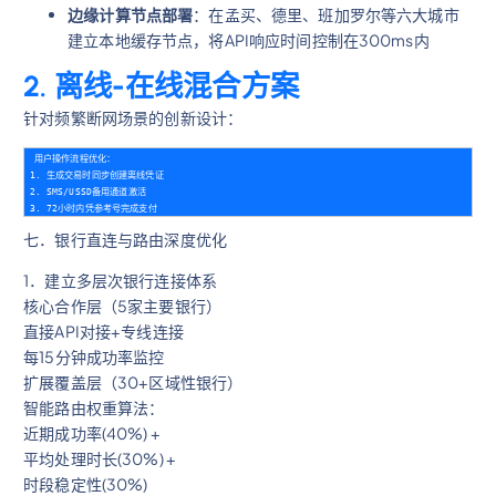
边缘计算节点部署
：在孟买、德里、班加罗尔等六大城市
建立本地缓存节点，将API响应时间控制在300ms内
2.
离线-在线混合方案
针对频繁断网场景的创新设计：
用户操作流程优化：

1. 生成交易时同步创建离线凭证

2. SMS/USSD备用通道激活

七．银行直连与路由深度优化
1．建立多层次银行连接体系
核心合作层（5家主要银行）
直接API对接+专线连接
每15分钟成功率监控
扩展覆盖层（30+区域性银行）
智能路由权重算法：
近期成功率(40%) +
平均处理时长(30%) +
时段稳定性(30%)