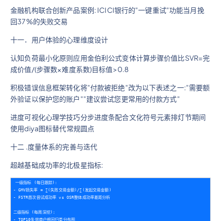
金融机构联合创新产品案例: ICICI银行的"一键重试"功能当月挽
回37%的失败交易
十一．用户体验的心理维度设计
认知负荷最小化原则应用金伯利公式变体计算步骤价值比SVR=完
成价值/(步骤数×难度系数)目标值>0.8
积极错误信息框架转化将"付款被拒绝"改为以下表述之一:"需要额
外验证以保护您的账户""建议尝试您更常用的付款方式"
进度可视化心理学技巧分步进度条配合文化符号元素排灯节期间
使用diya图标替代常规圆点
十二 .度量体系的完善与迭代
超越基础成功率的北极星指标:
一级指标 (每日跟踪):

- GMV损失率 = ∑(失败交易金额)/∑(发起交易金额)

- FSTR首次尝试成功率 vs OSR整体成功率差距分析

二级指标 (每周深挖):

- TOP10失效商户根因归类分布图
