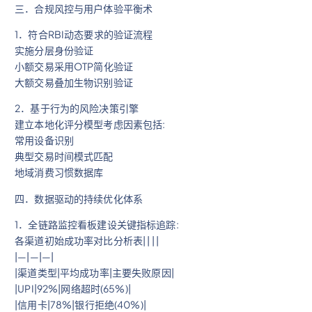
三．合规风控与用户体验平衡术
1．符合RBI动态要求的验证流程
实施分层身份验证
小额交易采用OTP简化验证
大额交易叠加生物识别验证
2．基于行为的风险决策引擎
建立本地化评分模型考虑因素包括:
常用设备识别
典型交易时间模式匹配
地域消费习惯数据库
四．数据驱动的持续优化体系
1．全链路监控看板建设关键指标追踪:
各渠道初始成功率对比分析表| | | |
|—|—|—|
|渠道类型|平均成功率|主要失败原因|
|UPI|92%|网络超时(65%)|
|信用卡|78%|银行拒绝(40%)|