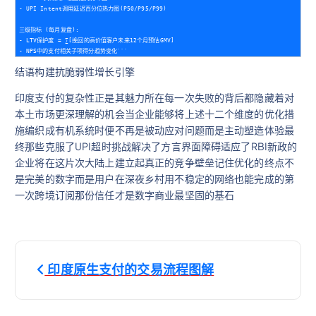
- UPI Intent调用延迟百分位热力图(P50/P95/P99)

三级指标 (每月复盘):

- LTV保护度 = ∑[挽回的高价值客户未来12个月预估GMV]

结语构建抗脆弱性增长引擎
印度支付的复杂性正是其魅力所在每一次失败的背后都隐藏着对
本土市场更深理解的机会当企业能够将上述十二个维度的优化措
施编织成有机系统时便不再是被动应对问题而是主动塑造体验最
终那些克服了UPI超时挑战解决了方言界面障碍适应了RBI新政的
企业将在这片次大陆上建立起真正的竞争壁垒记住优化的终点不
是完美的数字而是用户在深夜乡村用不稳定的网络也能完成的第
一次跨境订阅那份信任才是数字商业最坚固的基石
文
印度原生支付的交易流程图解
章