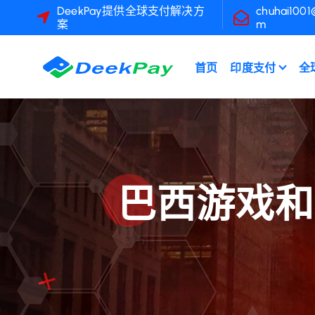
跳
DeekPay提供全球支付解决方
chuhai1001
案
m
转
到
内
首页
印度支付
全
容
巴西游戏和