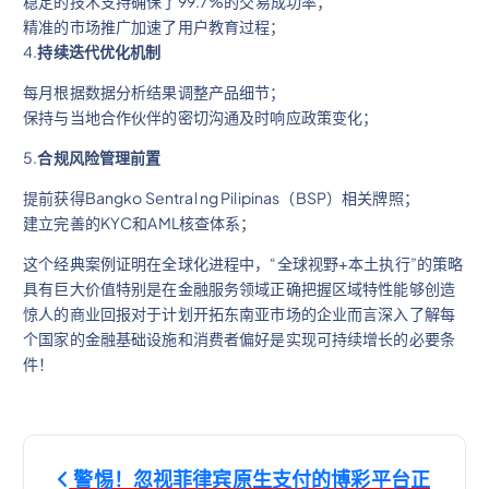
稳定的技术支持确保了99.7%的交易成功率；
精准的市场推广加速了用户教育过程；
4.
持续迭代优化机制
每月根据数据分析结果调整产品细节；
保持与当地合作伙伴的密切沟通及时响应政策变化；
5.
合规风险管理前置
提前获得Bangko Sentral ng Pilipinas（BSP）相关牌照；
建立完善的KYC和AML核查体系；
这个经典案例证明在全球化进程中，“全球视野+本土执行”的策略
具有巨大价值特别是在金融服务领域正确把握区域特性能够创造
惊人的商业回报对于计划开拓东南亚市场的企业而言深入了解每
个国家的金融基础设施和消费者偏好是实现可持续增长的必要条
件！
文
警惕！忽视菲律宾原生支付的博彩平台正