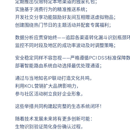
定期推出仅限特定本地渠道的独家礼包；
实施基于消费行为的精准推送系统；
开发社交分享功能鼓励好友间互相赠送虚拟物品；
创建围绕热门节日的主题活动并配套专属福利；
数据分析应贯穿始终——追踪各渠道转化漏斗识别瓶颈
监控不同时段及地区的成功率波动及时调整策略；
安全稳定同样不容忽视——严格遵循PCI DSS标准保障
部署智能路由系统自动选择最优处理通道；
通过与当地知名IP联动打造文化共鸣，
利用KOL营销扩大品牌影响力，
参与社区活动树立良好企业形象，
这些举措共同构建起完整的生态系统闭环！
随着技术发展未来将有更多创新可能：
生物识别验证简化身份确认过程，