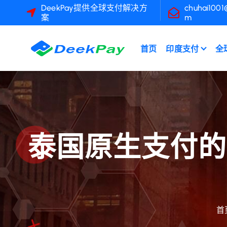
跳
DeekPay提供全球支付解决方
chuhai1001
案
m
转
到
内
首页
印度支付
全
容
泰国原生支付的
首