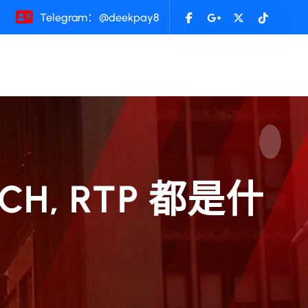
Telegram：@deekpay8
H, RTP 都是什