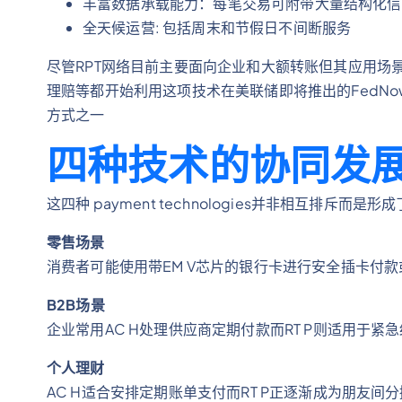
丰富数据承载能力：每笔交易可附带大量结构化信
全天候运营: 包括周末和节假日不间断服务
尽管RPT网络目前主要面向企业和大额转账但其应用场
理赔等都开始利用这项技术在美联储即将推出的FedN
方式之一
四种技术的协同发
这四种 payment technologies并非相互排斥而
零售场景
消费者可能使用带EM V芯片的银行卡进行安全插卡付款
B2B场景
企业常用AC H处理供应商定期付款而RT P则适用于紧
个人理财
AC H适合安排定期账单支​​付而RT P正逐渐成为朋友