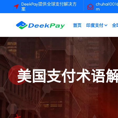
跳
DeekPay提供全球支付解决方
chuhai1001
案
m
转
到
内
首页
印度支付
全
容
美国支付术语解析：