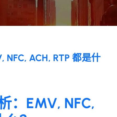
FC, ACH, RTP 都是什
EMV, NFC,