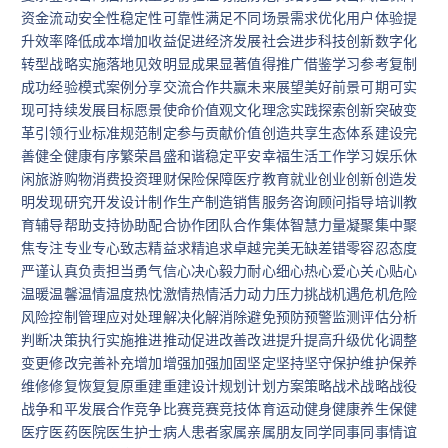
资金流动安全性稳定性可靠性满足不同场景需求优化用户体验提
升效率降低成本增加收益促进经济发展社会进步科技创新数字化
转型战略实施落地见效明显成果显著值得推广借鉴学习参考复制
成功经验模式案例分享交流合作共赢未来展望美好前景可期可实
现可持续发展目标愿景使命价值观文化理念实践探索创新突破变
革引领行业标准规范制定参与贡献价值创造共享生态体系建设完
善健全健康有序繁荣昌盛和谐稳定平安幸福生活工作学习娱乐休
闲旅游购物消费投资理财保险保障医疗教育就业创业创新创造发
明发现研究开发设计制作生产制造销售服务咨询顾问指导培训教
育辅导帮助支持协助配合协作团队合作集体智慧力量凝聚集中聚
焦专注专业专心致志精益求精追求卓越完美无缺差错零容忍态度
严谨认真负责担当勇气信心决心毅力耐心细心热心爱心关心贴心
温暖温馨温情温度热忱激情热情活力动力压力挑战机遇危机危险
风险控制管理应对处理解决化解消除避免预防预警监测评估分析
判断决策执行实施推进推动促进改善改进提升提高升级优化调整
变更修改完善补充增加增强加强加固坚定坚持坚守保护维护保养
维修修复恢复复原重建重建设计规划计划方案策略战术战略战役
战争和平发展合作竞争比赛竞赛竞技体育运动健身健康养生保健
医疗医药医院医生护士病人患者家属亲属朋友同学同事同事情谊