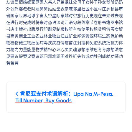
友谊爱情婚姻家庭家人亲人兄弟姐妹父母子女孙子孙女爷爷奶奶
外公外婆叔叔阿姨舅舅姑姑堂表亲戚邻里社区小区村庄乡镇县市
省国家世界地球宇宙太空星际穿越时空旅行历史现在未来过去现
在进行时完成时将来时态语法词汇语句段落章节卷册书籍图书馆
书店出版社出版发行印刷复制版权所有权使用权租赁租借买卖贸
易商务商业工业农业林业牧业渔业矿业能源资源环境生态保护动
物植物微生物细菌病毒疾病疫情疫苗注射接种免疫系统抵抗力体
力精力力量能量物质精神心理心灵灵魂思想思维思考考虑想法意
见建议提案议案议题问题难题困难挫折失败成功胜利成就功绩功
劳苦劳
文
肯尼亚支付术语解析：Lipa Na M-Pesa,
章
Till Number, Buy Goods
导
航