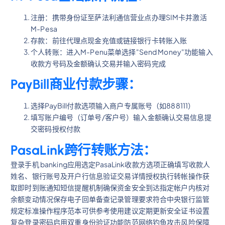
注册：携带身份证至萨法利通信营业点办理SIM卡并激活
M-Pesa
存款：前往代理点现金充值或链接银行卡转账入账
个人转账：进入M-Penu菜单选择"Send Money"功能输入
收款方号码及金额确认交易并输入密码完成
PayBill商业付款步骤：
选择PayBill付款选项输入商户专属账号（如888111）
填写账户编号（订单号/客户号）输入金额确认交易信息提
交密码授权付款
PasaLink跨行转账方法：
登录手机 banking应用选定PasaLink收款方选项正确填写收款人
姓名、银行账号及开户行信息验证交易详情授权执行转帐操作获
取即时到账通知短信提醒机制确保资金安全到达指定帐户内核对
余额变动情况保存电子回单备查记录管理要求符合中央银行监管
规定标准操作程序范本可供参考使用建议定期更新安全证书设置
复杂登录密码启用双重身份验证功能防范网络钓鱼攻击风险保障