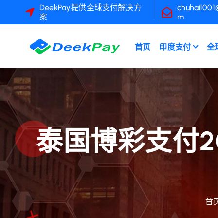
跳
DeekPay提供全球支付解决方
chuhai1001
案
m
转
到
内
首页
印度支付
全
容
泰国博彩支付2
首