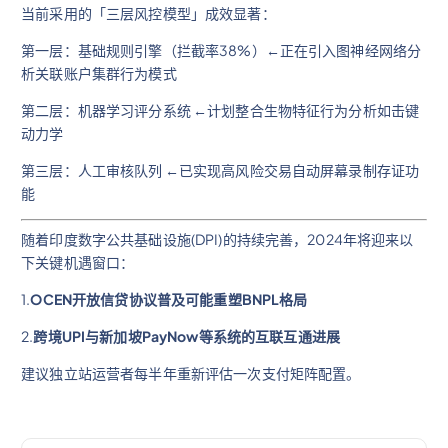
当前采用的「三层风控模型」成效显著：
第一层：基础规则引擎（拦截率38%）←正在引入图神经网络分
析关联账户集群行为模式
第二层：机器学习评分系统 ←计划整合生物特征行为分析如击键
动力学
第三层：人工审核队列 ←已实现高风险交易自动屏幕录制存证功
能
随着印度数字公共基础设施(DPI)的持续完善，2024年将迎来以
下关键机遇窗口：
1.
OCEN开放信贷协议普及可能重塑BNPL格局
2.
跨境UPI与新加坡PayNow等系统的互联互通进展
建议独立站运营者每半年重新评估一次支付矩阵配置。