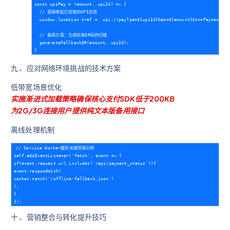
const upiPay = (amount, upiId) => {

  // 直接唤起已安装的UPI应用

  window.location.href = `upi://pay?pa=${upiId}&am=${amount}&tn=Payment`;

  // 备用方案：生成标准QR码供扫描

  generateFallbackQR(amount, upiId);

九 、应对网络环境挑战的技术方案
低带宽场景优化
实施渐进式加载策略确保核心支付SDK低于200KB
为2G/3G连接用户提供纯文本版备用接口
离线处理机制
// Service Worker缓存关键资源示例  

self.addEventListener('fetch', event => {   

if(event.request.url.includes('/api/payment_status')){     

event.respondWith(       

caches.match('/offline-fallback.json')       

);     

}   

十 、营销整合与转化提升技巧