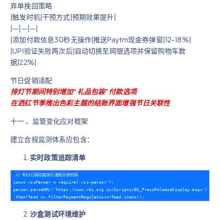
弃单挽回策略
|触发时机|干预方式|预期效果提升|
|—|—|—|
|添加付款信息30秒无操作|推送Paytm现金券弹窗|12-18%|
|UPI验证失败两次后|自动切换至网银选项并保留购物车数
据|22%|
节日促销适配
排灯节期间特别增加“礼品包装”付款选项
在洒红节季推出色彩主题的结账界面增强节日关联性
十一 、监管变化应对框架
建立合规监测体系应包含：
实时政策追踪清单
// RSS订阅印度央行通知示例代码  

const rssParser = require('rss-parser');

parser.parseURL('https://www.rbi.org.in/Scripts/BS_PressReleaseDisplay.aspx')

沙盒测试环境维护