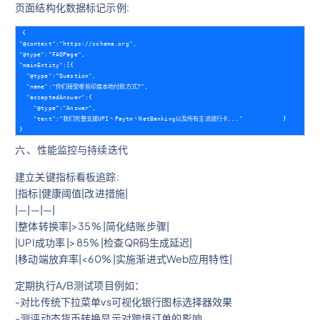
页面结构化数据标记示例:
{         

"@context":"https://schema.org",         

"@type":"FAQPage",         

"mainEntity":[{           

  "@type":"Question",           

  "name":"你们接受哪些印度本地付款方式?",           

  "acceptedAnswer":{             

    "@type":"Answer",             

    "text":"我们完整支援UPI丶Paytm丶NetBanking以及所有主流银行卡..."           }         }
六 、性能监控与持续迭代
建立关键指标看板追踪:
|指标|健康阈值|改进措施|
|—|—|—|
|整体转换率|>35% |简化结账步骤|
|UPI成功率 |>85% |检查QR码生成延迟|
|移动端放弃率|<60% |实施渐进式Web应用特性|
定期执行A/B测试项目例如：
-对比传统下拉菜单vs可视化银行图标选择器效果
-测评动态货币转换显示对跨境订单的影响