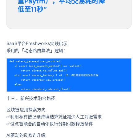
重Paytm），平均交易耗时降
低至11秒”
SaaS平台Freshworks实践启示
采用的「动态路由算法」逻辑：
def select_gateway(user_profile):

    if user['last_payment_method'] == 'wallet':

        return direct_to_wallet_api()

    elif user['device_battery'] <0 .15: #低电量时避免复杂流程        

        return razorpay_upi_qrcode() 

    else:

十三 、新兴技术融合路径
区块链应用探索方向
✅利用私有链记录跨境结算凭证减少人工对账需求
✅试点智能合约自动化执行分期付款释放条件
AI驱动的反欺诈升级