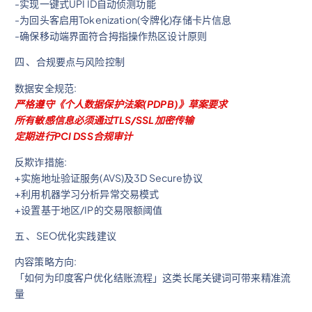
-实现一键式UPI ID自动侦测功能
-为回头客启用Tokenization(令牌化)存储卡片信息
-确保移动端界面符合拇指操作热区设计原则
四 、合规要点与风险控制
数据安全规范:
严格遵守《个人数据保护法案(PDPB)》草案要求
所有敏感信息必须通过TLS/SSL加密传输
定期进行PCI DSS合规审计
反欺诈措施:
+实施地址验证服务(AVS)及3D Secure协议
+利用机器学习分析异常交易模式
+设置基于地区/IP的交易限额阈值
五 、SEO优化实践建议
内容策略方向:
「如何为印度客户优化结账流程」这类长尾关键词可带来精准流
量