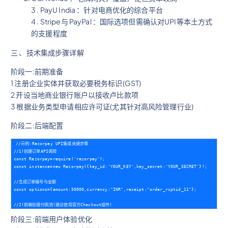
3 . PayU India ：针对电商优化的综合平台
4 . Stripe与 PayPal ：国际选项但需确认对UPI等本土方式
的支援程度
三 、技术集成步骤详解
阶段一:前期准备
1 注册企业实体并获取必要税务标识(GST)
2 开设当地商业银行账户以接收卢比款项
3 根据业务类型申请相应许可证(尤其针对高风险管理行业)
阶段二:后端配置
//示例:Razorpay UPI集成关键步骤  

//1)创建订单API调用  

const Razorpay=require('razorpay');  

const instance=new Razorpay({key_id:'YOUR_KEY',key_secret:'YOUR_SECRET'});  

//生成订单编号与金额  

const options={amount:50000,currency:"INR",receipt:"order_rcptid_11"};  

阶段三:前端用户体验优化