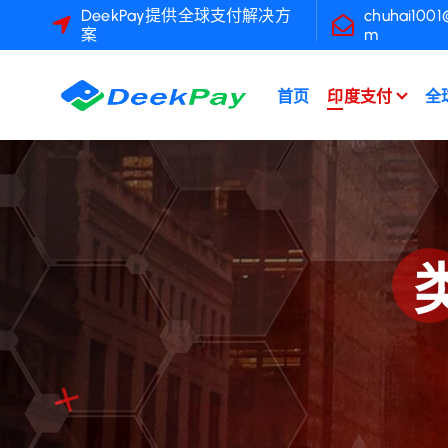
跳
DeekPay提供全球支付解决方
chuhai1001
案
m
转
到
内
首页
印度支付
全
容