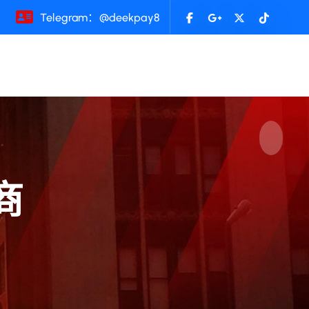
Telegram：@deekpay8
商