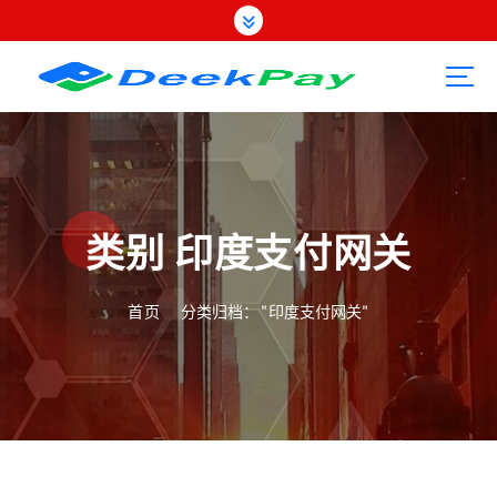
跳
转
到
内
容
类别 印度支付网关
首页
分类归档： "印度支付网关"