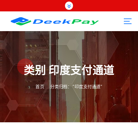
跳
转
到
内
容
类别 印度支付通道
首页
分类归档： "印度支付通道"