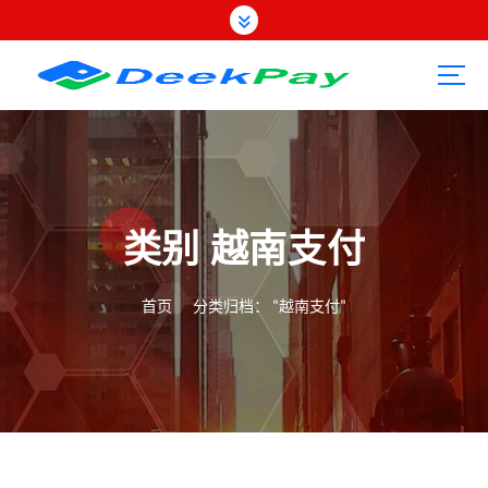
跳
转
到
内
容
类别 越南支付
首页
分类归档： "越南支付"