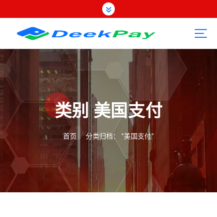
跳
转
到
内
容
类别 美国支付
首页
分类归档： "美国支付"