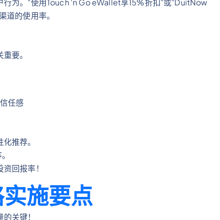
Touch ‘n Go eWallet享15%折扣"或"DuitNow
应渠道的使用率。
关重要。
信任感
性化推荐。
序。
投资回报率！
略实施要点
量的关键！