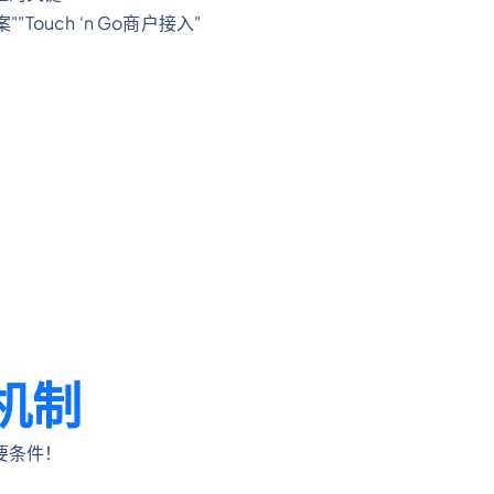
ouch ‘n Go商户接入"
机制
要条件！