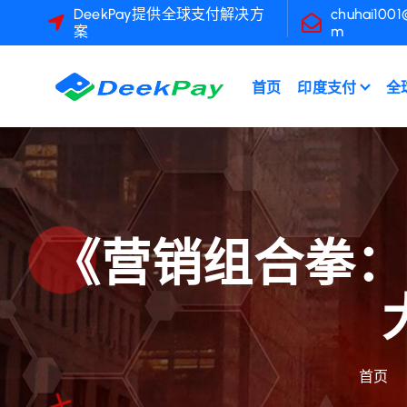
跳
DeekPay提供全球支付解决方
chuhai1001
案
m
转
到
内
首页
印度支付
全
容
《营销组合拳：
首页