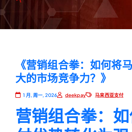
《营销组合拳：如何将
大的市场竞争力？》
1 月, 周一, 2026
deekpay
马来西亚支付
营销组合拳：如