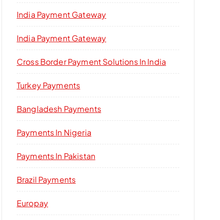
India Payment Gateway
India Payment Gateway
Cross Border Payment Solutions In India
Turkey Payments
Bangladesh Payments
Payments In Nigeria
Payments In Pakistan
Brazil Payments
Europay