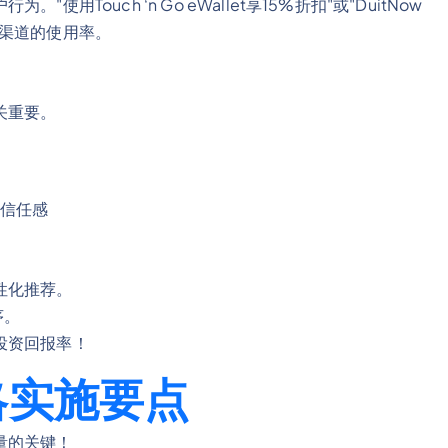
Touch ‘n Go eWallet享15%折扣"或"DuitNow
应渠道的使用率。
关重要。
信任感
性化推荐。
序。
投资回报率！
略实施要点
量的关键！