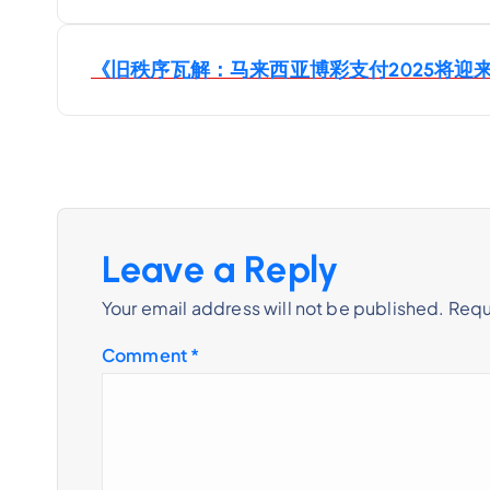
o
s
《旧秩序瓦解：马来西亚博彩支付2025将迎
t
n
a
Leave a Reply
Your email address will not be published.
Requ
v
Comment
*
i
g