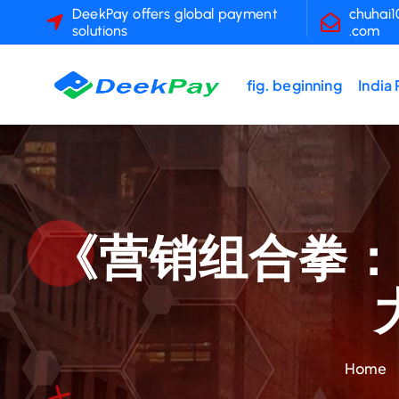
S
DeekPay offers global payment
chuhai
solutions
.com
k
i
p
fig. beginning
India
t
o
c
o
n
t
《营销组合拳：
e
n
t
Home