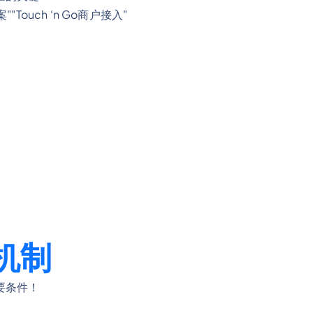
ouch ‘n Go商户接入"
机制
要条件！