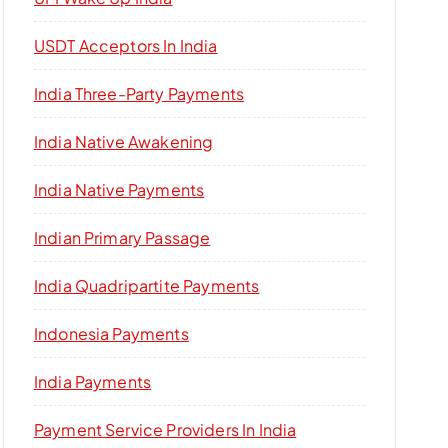
USDT Acceptors In India
India Three-Party Payments
India Native Awakening
India Native Payments
Indian Primary Passage
India Quadripartite Payments
Indonesia Payments
India Payments
Payment Service Providers In India