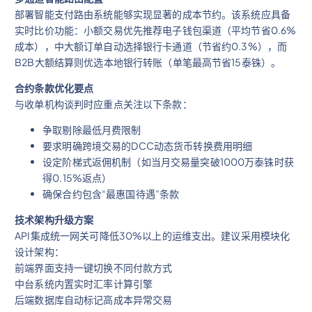
部署智能支付路由系统能够实现显著的成本节约。该系统应具备
实时比价功能：小额交易优先推荐电子钱包渠道（平均节省0.6%
成本），中大额订单自动选择银行卡通道（节省约0.3%），而
B2B大额结算则优选本地银行转账（单笔最高节省15泰铢）。
合约条款优化要点
与收单机构谈判时应重点关注以下条款：
争取剔除最低月费限制
要求明确跨境交易的DCC动态货币转换费用明细
设定阶梯式返佣机制（如当月交易量突破1000万泰铢时获
得0.15%返点）
确保合约包含“最惠国待遇”条款
技术架构升级方案
API集成统一网关可降低30%以上的运维支出。建议采用模块化
设计架构：
前端界面支持一键切换不同付款方式
中台系统内置实时汇率计算引擎
后端数据库自动标记高成本异常交易