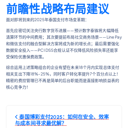
前瞻性战略布局建议
面对即将到来的2025年泰国支付市场变革期：
首先应密切关注央行数字货币进展——预计数字泰铢将大幅降低
清算环节的中间费用；其次要提前布局社交商务场景——Line Pay
和微信支付的融合型解决方案将成为新的增长点；最后需要强化
数据安全投入——PCI DSS合规认证不仅降低风险损失率还能享
受保险优惠保费政策。
综合运用上述策略组合的企业有望在未来18个月内实现总体支付
相关支出下降18%-25%，同时客户转化率提升7个百分点以上！
精密的费控管理已不再是简单的后台职能而是直接影响损益表的
核心竞争力！
文
泰国博彩支付2025：如何在安全、效率
章
与成本间寻求最优解？