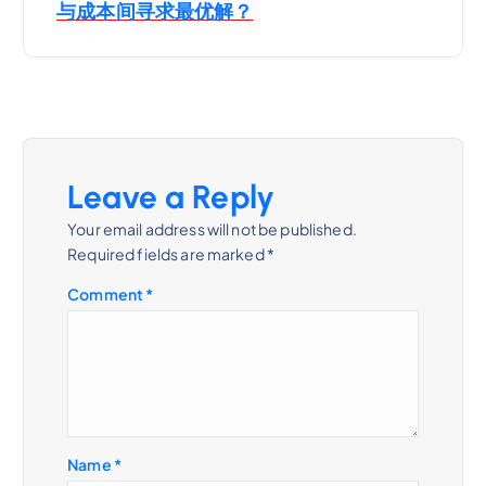
o
与成本间寻求最优解？
s
t
n
Leave a Reply
a
Your email address will not be published.
Required fields are marked
*
v
Comment
*
i
g
a
Name
*