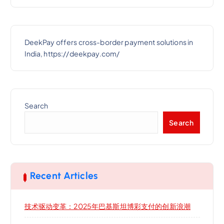
DeekPay offers cross-border payment solutions in
India, https://deekpay.com/
Search
Search
Recent Articles
技术驱动变革：2025年巴基斯坦博彩支付的创新浪潮