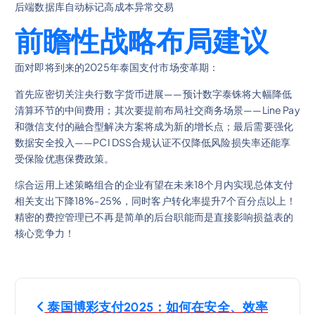
后端数据库自动标记高成本异常交易
前瞻性战略布局建议
面对即将到来的2025年泰国支付市场变革期：
首先应密切关注央行数字货币进展——预计数字泰铢将大幅降低
清算环节的中间费用；其次要提前布局社交商务场景——Line Pay
和微信支付的融合型解决方案将成为新的增长点；最后需要强化
数据安全投入——PCI DSS合规认证不仅降低风险损失率还能享
受保险优惠保费政策。
综合运用上述策略组合的企业有望在未来18个月内实现总体支付
相关支出下降18%-25%，同时客户转化率提升7个百分点以上！
精密的费控管理已不再是简单的后台职能而是直接影响损益表的
核心竞争力！
P
泰国博彩支付2025：如何在安全、效率