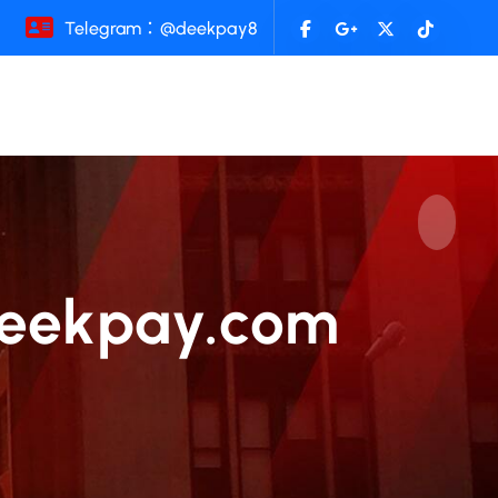
Telegram：@deekpay8
kpay.com