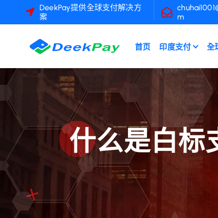
跳
DeekPay提供全球支付解决方
chuhai1001
案
m
至
內
容
首页
印度支付
全
什么是白标支付