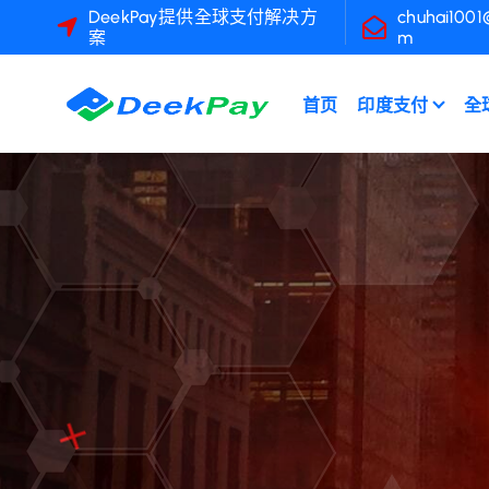
跳
DeekPay提供全球支付解决方
chuhai1001
案
m
至
內
容
首页
印度支付
全