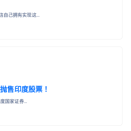
信自己拥有实现这…
猛烈抛售印度股票！
印度国家证券…