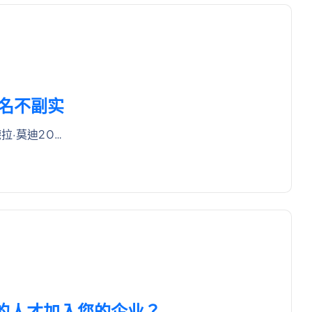
，名不副实
拉·莫迪20…
适的人才加入您的企业？