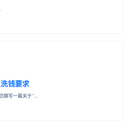
…
反洗钱要求
您撰写一篇关于“…