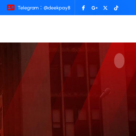
Telegram：@deekpay8