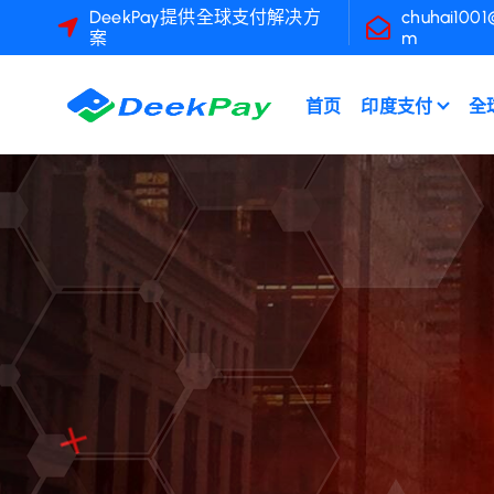
跳
DeekPay提供全球支付解决方
chuhai1001
案
m
至
內
容
首页
印度支付
全