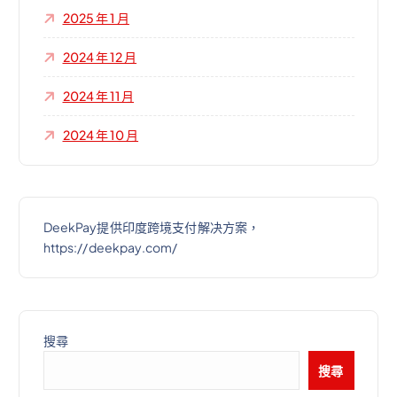
2025 年 1 月
2024 年 12 月
2024 年 11 月
2024 年 10 月
DeekPay提供印度跨境支付解决方案，
https://deekpay.com/
搜尋
搜尋