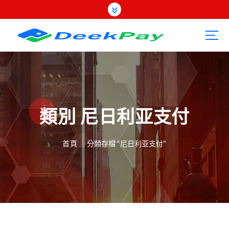
跳
至
內
容
類別 尼日利亚支付
首頁
分類存檔 "尼日利亚支付"