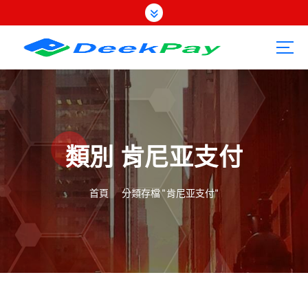
跳
至
內
容
類別 肯尼亚支付
首頁
分類存檔 "肯尼亚支付"