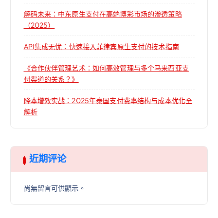
解码未来：中东原生支付在高端博彩市场的渗透策略
（2025）
API集成无忧：快速接入菲律宾原生支付的技术指南
《合作伙伴管理艺术：如何高效管理与多个马来西亚支
付渠道的关系？》
降本增效实战：2025年泰国支付费率结构与成本优化全
解析
近期评论
尚無留言可供顯示。