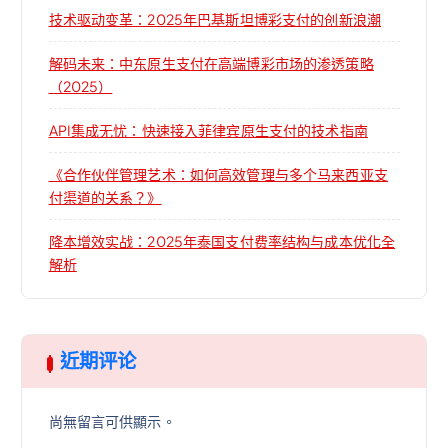
技术驱动变革：2025年巴基斯坦博彩支付的创新浪潮
解码未来：中东原生支付在高端博彩市场的渗透策略
（2025）
API集成无忧：快速接入菲律宾原生支付的技术指南
《合作伙伴管理艺术：如何高效管理与多个马来西亚支
付渠道的关系？》
降本增效实战：2025年泰国支付费率结构与成本优化全
解析
近期评论
尚無留言可供顯示。