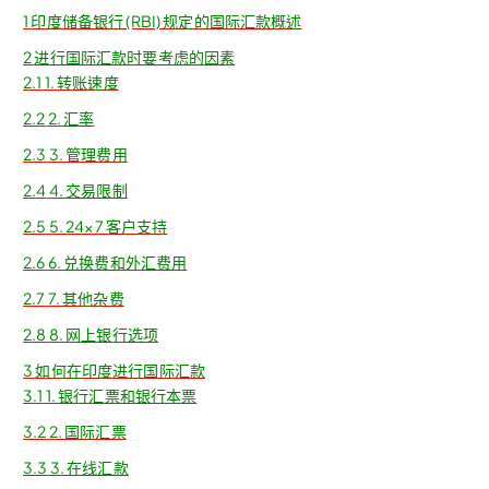
1
印度储备银行 (RBI) 规定的国际汇款概述
2
进行国际汇款时要考虑的因素
2.1
1. 转账速度
2.2
2. 汇率
2.3
3. 管理费用
2.4
4. 交易限制
2.5
5. 24×7 客户支持
2.6
6. 兑换费和外汇费用
2.7
7. 其他杂费
2.8
8. 网上银行选项
3
如何在印度进行国际汇款
3.1
1. 银行汇票和银行本票
3.2
2. 国际汇票
3.3
3. 在线汇款