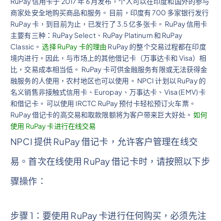
RuPay 信用卡于 2017 年 6 月发布，个人可以在印度和国外的参与
商家处安全地购买商品和服务。 目前，印度有 700 多家银行发行
RuPay 卡，到目前为止，已发行了 3.5 亿多张卡。 RuPay 信用卡
主要有三种：RuPay Select、RuPay Platinum 和 RuPay
Classic。
选择 RuPay 卡的理由
RuPay 的整个交易过程都在印度
境内进行。因此，与市场上的其他借记卡（万事达卡和 Visa）相
比，交易成本相当低。 RuPay 卡可供金融服务有限或无法获得金
融服务的人使用，农村地区也可以使用。 NPCI 计划以 RuPay 的
名义销售非接触式信用卡、Europay、万事达卡、Visa (EMV) 卡
和借记卡。 可以使用 IRCTC RuPay 预付卡轻松预订火车票。
RuPay 借记卡的高交易和取款限额将为客户带来巨大好处。
如何
使用 RuPay 卡进行在线交易
NPCI 提供 RuPay 借记卡，允许客户管理在线交
易。首次在线使用 RuPay 借记卡时，请按照以下步
骤操作：
步骤 1：要使用 RuPay 卡进行任何购买，必须先注